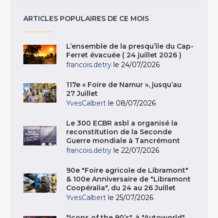
ARTICLES POPULAIRES DE CE MOIS
L’ensemble de la presqu’île du Cap-
Ferret évacuée ( 24 juillet 2026 )
francois.detry
le 24/07/2026
117e « Foire de Namur », jusqu’au
27 Juillet
YvesCalbert
le 08/07/2026
Le 300 ECBR asbl a organisé la
reconstitution de la Seconde
Guerre mondiale à Tancrémont
francois.detry
le 22/07/2026
90e "Foire agricole de Libramont"
& 100e Anniversaire de "Libramont
Coopéralia", du 24 au 26 Juillet
YvesCalbert
le 25/07/2026
"Icons of the 90’s", à "Autoworld",