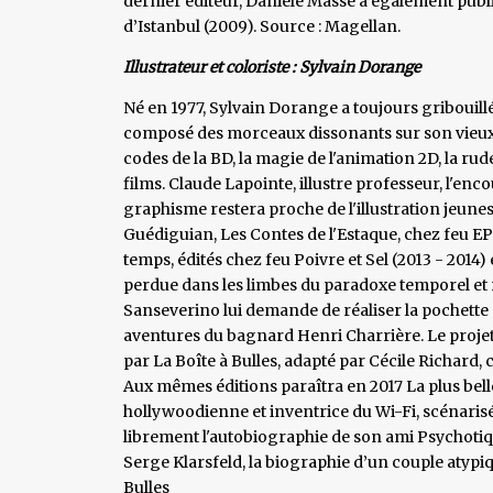
dernier éditeur, Danièle Masse a également publié
d’Istanbul (2009). Source : Magellan.
Illustrateur et coloriste : Sylvain Dorange
Né en 1977, Sylvain Dorange a toujours gribouill
composé des morceaux dissonants sur son vieux p
codes de la BD, la magie de l'animation 2D, la ru
films. Claude Lapointe, illustre professeur, l'e
graphisme restera proche de l'illustration jeunes
Guédiguian, Les Contes de l'Estaque, chez feu EP
temps, édités chez feu Poivre et Sel (2013 - 2014
perdue dans les limbes du paradoxe temporel et r
Sanseverino lui demande de réaliser la pochette
aventures du bagnard Henri Charrière. Le projet 
par La Boîte à Bulles, adapté par Cécile Richard
Aux mêmes éditions paraîtra en 2017 La plus be
hollywoodienne et inventrice du Wi-Fi, scénaris
librement l'autobiographie de son ami Psychotiqu
Serge Klarsfeld, la biographie d’un couple atypiq
Bulles