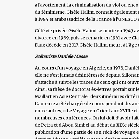
à l'avortement, la criminalisation du viol ou encor
du féminisme, Gisèle Halimi connaît également 
à 1984 et ambassadrice de la France à l'UNESCO d
Côté vie privée, Gisèle Halimi se marie en 1949 ave
divorce en 1959, puis se remarie en 1961 avec Cl
Faux décède en 2017. Gisèle Halimi meurt à l’âge de
Scénariste Daniele Masse
Au cours d’un voyage en Algérie, en 1978, Dan
elle ne s’est jamais désintéressée depuis. Sillon
s’attache à suivre les traces de ceux qui ont œuv
Ainsi, sa thèse de doctorat ès-lettres portait sur 
Maillart en Asie Centrale : deux itinéraires différ
L’auteure a été chargée de cours pendant dix ans 
entre autres, « Le Voyage en Orient aux XVIIIe et X
nombreuses conférences. On lui doit d’avoir fa
de Petra et d’Abou Simbel au début du XIXe siècle,
publication d’une partie de son récit de voyage 