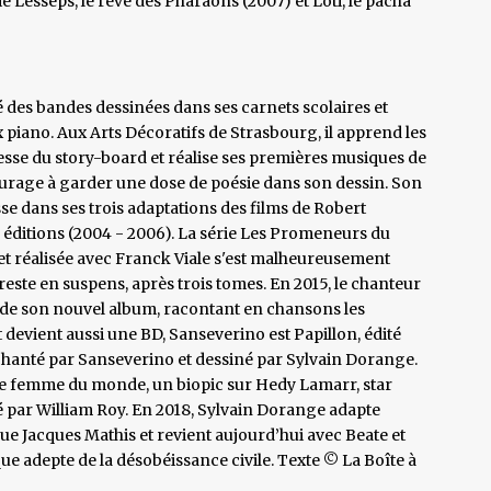
 Lesseps, le rêve des Pharaons (2007) et Loti, le pacha
é des bandes dessinées dans ses carnets scolaires et
iano. Aux Arts Décoratifs de Strasbourg, il apprend les
desse du story-board et réalise ses premières musiques de
ncourage à garder une dose de poésie dans son dessin. Son
se dans ses trois adaptations des films de Robert
 éditions (2004 - 2006). La série Les Promeneurs du
) et réalisée avec Franck Viale s'est malheureusement
este en suspens, après trois tomes. En 2015, le chanteur
 de son nouvel album, racontant en chansons les
devient aussi une BD, Sanseverino est Papillon, édité
, chanté par Sanseverino et dessiné par Sylvain Dorange.
lle femme du monde, un biopic sur Hedy Lamarr, star
é par William Roy. En 2018, Sylvain Dorange adapte
e Jacques Mathis et revient aujourd’hui avec Beate et
ue adepte de la désobéissance civile. Texte © La Boîte à