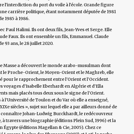
e l'interdiction du port du voile à l'école. Grande figure
une carrière politique, étant notamment députée de 1981
e 1985 à 1986.
c Paul Halimi. Ils ont deux fils, Jean-Yves et Serge. Elle
aude Faux. Ils ont ensemble un fils, Emmanuel. Claude
 93 ans, le 28 juillet 2020.
ièle Masse a découvert le monde arabo-musulman dont
ant le Proche-Orient, le Moyen-Orient et le Maghreb, elle
ré pour le rapprochement entre l’Orient et l’Occident.
les voyages d’Isabelle Eberhardt en Algérie et d’Ella
ents mais placés tous deux sous le signe de l’Orient.
à l’Université de Toulon et du Var où elle a enseigné,
IXe siècles », sujet sur lequel elle a par ailleurs donné de
it connaître Johan-Ludwig Burckhardt, le redécouvreur
 à travers une biographie (éditions Plein Sud, 1996) et la
en Égypte (éditions Magellan & Cie, 2005). Chez ce