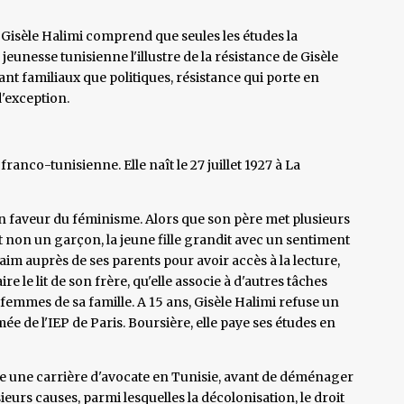
, Gisèle Halimi comprend que seules les études la
 jeunesse tunisienne l'illustre de la résistance de Gisèle
ant familiaux que politiques, résistance qui porte en
'exception.
ranco-tunisienne. Elle naît le 27 juillet 1927 à La
en faveur du féminisme. Alors que son père met plusieurs
et non un garçon, la jeune fille grandit avec un sentiment
faim auprès de ses parents pour avoir accès à la lecture,
re le lit de son frère, qu'elle associe à d'autres tâches
mmes de sa famille. A 15 ans, Gisèle Halimi refuse un
mée de l'IEP de Paris. Boursière, elle paye ses études en
me une carrière d'avocate en Tunisie, avant de déménager
eurs causes, parmi lesquelles la décolonisation, le droit