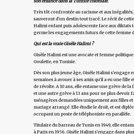
son enfance dans la Tunisie coloniale.
Très tôt confrontée au racisme et aux inégalités
sauveront d'un destin tout tracé. Le récit de cette
Halimi enfant puis adolescente face aux diktats t
germe les engagements futurs de cette femme d
Qui est la vraie Gisèle Halimi ?
Gisèle Halimi est une avocate et femme politique f
Goulette, en Tunisie.
Dès son plus jeune âge, Gisèle Halimi s'engage 
semaines à avouer à ses amis qu'il a eu une fille 
de révolte. A 10 ans, elle entame une grève de la 
et une autre grève à 13 ans pour ne plus devoir fai
ménagères demandées uniquement aux filles et fe
mariage arrangé. Elle étudie le droit, et est diplô
occupant un poste de téléphoniste en parallèle.
Titulaire du barreau de Tunis en 1949, elle enta
à Paris en 1956. Gisèle Halimi s'engage dans plusi