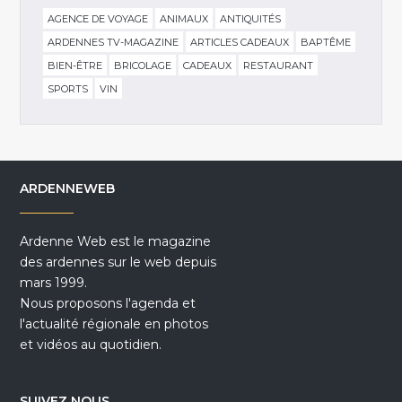
AGENCE DE VOYAGE
ANIMAUX
ANTIQUITÉS
ARDENNES TV-MAGAZINE
ARTICLES CADEAUX
BAPTÊME
BIEN-ÊTRE
BRICOLAGE
CADEAUX
RESTAURANT
SPORTS
VIN
ARDENNEWEB
Ardenne Web est le magazine
des ardennes sur le web depuis
mars 1999.
Nous proposons l'agenda et
l'actualité régionale en photos
et vidéos au quotidien.
SUIVEZ NOUS