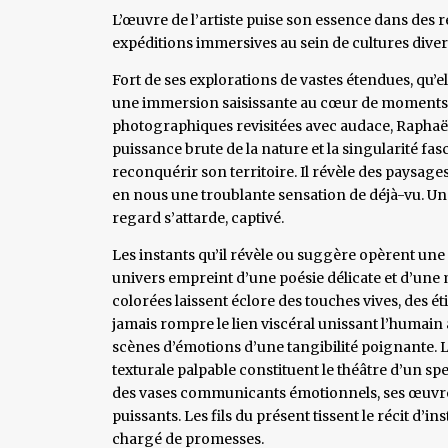
L’œuvre de l’artiste puise son essence dans des r
expéditions immersives au sein de cultures diver
Fort de ses explorations de vastes étendues, qu’ell
une immersion saisissante au cœur de moments de
photographiques revisitées avec audace, Raphaël
puissance brute de la nature et la singularité fa
reconquérir son territoire. Il révèle des paysage
en nous une troublante sensation de déjà-vu. Une
regard s’attarde, captivé.
Les instants qu’il révèle ou suggère opèrent un
univers empreint d’une poésie délicate et d’une 
colorées laissent éclore des touches vives, des ét
jamais rompre le lien viscéral unissant l’humain 
scènes d’émotions d’une tangibilité poignante. L
texturale palpable constituent le théâtre d’un sp
des vases communicants émotionnels, ses œuvres
puissants. Les fils du présent tissent le récit d
chargé de promesses.