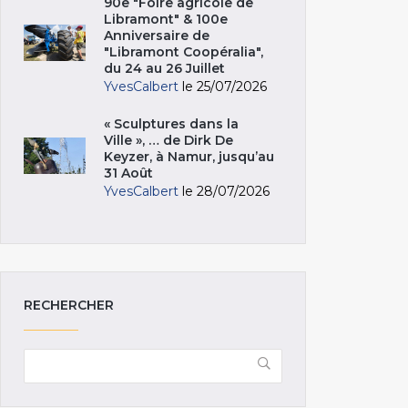
90e "Foire agricole de
Libramont" & 100e
Anniversaire de
"Libramont Coopéralia",
du 24 au 26 Juillet
YvesCalbert
le 25/07/2026
« Sculptures dans la
Ville », … de Dirk De
Keyzer, à Namur, jusqu’au
31 Août
YvesCalbert
le 28/07/2026
RECHERCHER