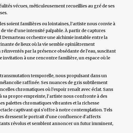
éalités vécues, méticuleusement recueillies au gré de ses
ses.
es soient familières ou lointaines, l’artiste nous convie à
 vie d’une intensité palpable. À partir de captures
 Demarteau orchestre une alchimie instable entre la
scinante de lieux où la vie semble opiniâtrement
s réinventés par la présence obsédante de l’eau, suscitant
 invitation à une rencontre familière, un espace où le
e transmutation temporelle, nous propulsant dans un
mélancolie raffinée. Ses nuances de gris subtilement
incelles chromatiques où l’espoir renaît avec éclat. Sans
à sa propre empreinte, l’artiste nous confronte à des
es palettes chromatiques vibrantes et la richesse
ectacle captivant qui s’offre à notre contemplation. Tels
 dressent le portrait d’une confluence d’affects
’instants révolus et semblent annoncer un futur imminent,