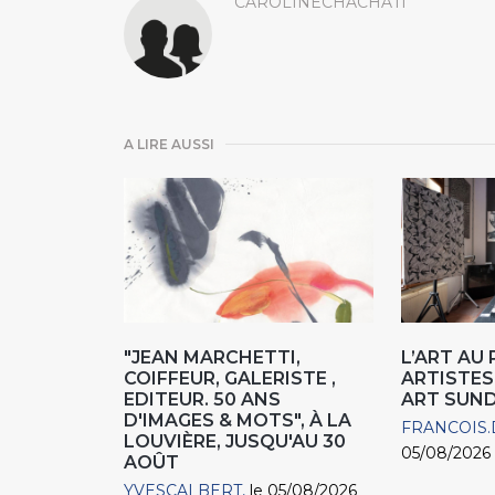
CAROLINECHACHATI
A LIRE AUSSI
"JEAN MARCHETTI,
L’ART AU
COIFFEUR, GALERISTE ,
ARTISTES
EDITEUR. 50 ANS
ART SUN
D'IMAGES & MOTS", À LA
FRANCOIS.
LOUVIÈRE, JUSQU'AU 30
05/08/2026
AOÛT
YVESCALBERT
le 05/08/2026