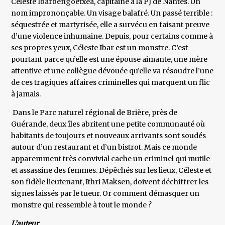
Céleste Ibarbengoetxea, capitaine à la PJ de Nantes. Un
nom imprononçable. Un visage balafré. Un passé terrible :
séquestrée et martyrisée, elle a survécu en faisant preuve
d’une violence inhumaine. Depuis, pour certains comme à
ses propres yeux, Céleste Ibar est un monstre. C’est
pourtant parce qu’elle est une épouse aimante, une mère
attentive et une collègue dévouée qu’elle va résoudre l’une
de ces tragiques affaires criminelles qui marquent un flic
à jamais.
Dans le Parc naturel régional de Brière, près de
Guérande, deux îles abritent une petite communauté où
habitants de toujours et nouveaux arrivants sont soudés
autour d’un restaurant et d’un bistrot. Mais ce monde
apparemment très convivial cache un criminel qui mutile
et assassine des femmes. Dépêchés sur les lieux, Céleste et
son fidèle lieutenant, Ithri Maksen, doivent déchiffrer les
signes laissés par le tueur. Or comment démasquer un
monstre qui ressemble à tout le monde ?
L’auteur