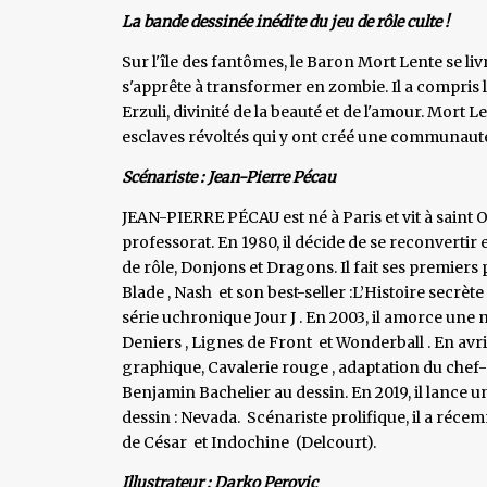
La bande dessinée inédite du jeu de rôle culte !
Sur l'île des fantômes, le Baron Mort Lente se li
s'apprête à transformer en zombie. Il a compris l
Erzuli, divinité de la beauté et de l'amour. Mort 
esclaves révoltés qui y ont créé une communauté
Scénariste : Jean-Pierre Pécau
JEAN-PIERRE PÉCAU est né à Paris et vit à saint 
professorat. En 1980, il décide de se reconvertir 
de rôle, Donjons et Dragons. Il fait ses premiers
Blade , Nash et son best-seller :L’Histoire secrète
série uchronique Jour J . En 2003, il amorce une n
Deniers , Lignes de Front et Wonderball . En av
graphique, Cavalerie rouge , adaptation du chef
Benjamin Bachelier au dessin. En 2019, il lance u
dessin : Nevada. Scénariste prolifique, il a réc
de César et Indochine (Delcourt).
Illustrateur : Darko Perovic