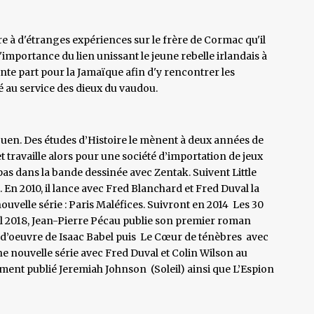
vre à d'étranges expériences sur le frère de Cormac qu'il
'importance du lien unissant le jeune rebelle irlandais à
Lente part pour la Jamaïque afin d'y rencontrer les
 au service des dieux du vaudou.
Ouen. Des études d’Histoire le mènent à deux années de
et travaille alors pour une société d’importation de jeux
 pas dans la bande dessinée avec Zentak. Suivent Little
 . En 2010, il lance avec Fred Blanchard et Fred Duval la
ouvelle série : Paris Maléfices. Suivront en 2014 Les 30
ril 2018, Jean-Pierre Pécau publie son premier roman
-d’oeuvre de Isaac Babel puis Le Cœur de ténèbres avec
ne nouvelle série avec Fred Duval et Colin Wilson au
emment publié Jeremiah Johnson (Soleil) ainsi que L’Espion