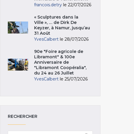
francois.detry
le 22/07/2026
« Sculptures dans la
Ville », … de Dirk De
Keyzer, à Namur, jusqu’au
31 Août
YvesCalbert
le 28/07/2026
90e "Foire agricole de
Libramont" & 100e
Anniversaire de
"Libramont Coopéralia",
du 24 au 26 Juillet
YvesCalbert
le 25/07/2026
RECHERCHER