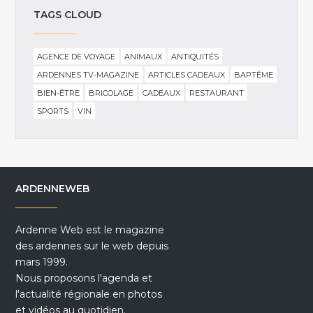
TAGS CLOUD
AGENCE DE VOYAGE
ANIMAUX
ANTIQUITÉS
ARDENNES TV-MAGAZINE
ARTICLES CADEAUX
BAPTÊME
BIEN-ÊTRE
BRICOLAGE
CADEAUX
RESTAURANT
SPORTS
VIN
ARDENNEWEB
Ardenne Web est le magazine
des ardennes sur le web depuis
mars 1999.
Nous proposons l'agenda et
l'actualité régionale en photos
et vidéos au quotidien.