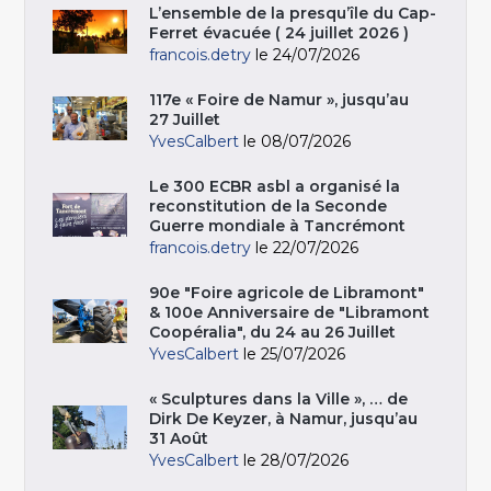
L’ensemble de la presqu’île du Cap-
Ferret évacuée ( 24 juillet 2026 )
francois.detry
le 24/07/2026
117e « Foire de Namur », jusqu’au
27 Juillet
YvesCalbert
le 08/07/2026
Le 300 ECBR asbl a organisé la
reconstitution de la Seconde
Guerre mondiale à Tancrémont
francois.detry
le 22/07/2026
90e "Foire agricole de Libramont"
& 100e Anniversaire de "Libramont
Coopéralia", du 24 au 26 Juillet
YvesCalbert
le 25/07/2026
« Sculptures dans la Ville », … de
Dirk De Keyzer, à Namur, jusqu’au
31 Août
YvesCalbert
le 28/07/2026