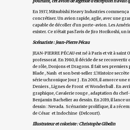
pourtant, cet avion de légende d'exception n'avait q
En 1937, Mitsubishi Heavy Industries commença à 
concrétiser. Un avion rapide, agile, avec une gra
capable de décoller d'un porte-avion. Les América
exister. Ce n'était pas l'avis de Jiro Horikoshi, u
Scénariste : Jean-Pierre Pécau
JEAN-PIERRE PÉCAU est né à Paris et vit à saint 
professorat. En 1980, il décide de se reconvertir 
de rôle, Donjons et Dragons. Il fait ses premiers
Blade , Nash et son best-seller :L’Histoire secrète
série uchronique Jour J . En 2003, il amorce une n
Deniers , Lignes de Front et Wonderball . En av
graphique, Cavalerie rouge , adaptation du che
Benjamin Bachelier au dessin. En 2019, il lance u
dessin : Nevada. Scénariste prolifique, il a réc
de César et Indochine (Delcourt).
Illustrateur et coloriste : Christophe Gibelin