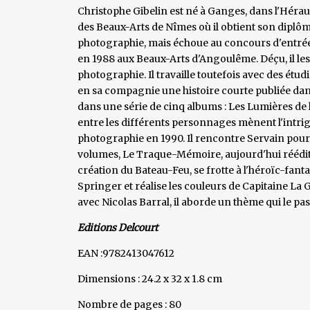
Christophe Gibelin est né à Ganges, dans l'Hérault, 
des Beaux-Arts de Nîmes où il obtient son diplôm
photographie, mais échoue au concours d'entrée de
en 1988 aux Beaux-Arts d'Angoulême. Déçu, il les 
photographie. Il travaille toutefois avec des étu
en sa compagnie une histoire courte publiée dans l
dans une série de cinq albums : Les Lumières de l
entre les différents personnages mènent l'intri
photographie en 1990. Il rencontre Servain pour l
volumes, Le Traque-Mémoire, aujourd'hui rééditée 
création du Bateau-Feu, se frotte à l'héroïc-fa
Springer et réalise les couleurs de Capitaine La G
avec Nicolas Barral, il aborde un thème qui le pass
Editions Delcourt
EAN :9782413047612
Dimensions : 24.2 x 32 x 1.8 cm
Nombre de pages : 80