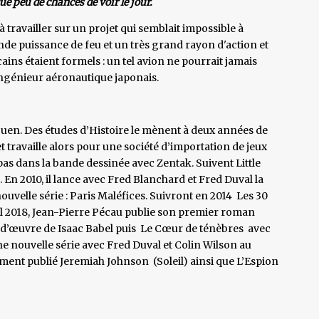
ue peu de chances de voir le jour.
travailler sur un projet qui semblait impossible à
nde puissance de feu et un très grand rayon d'action et
ins étaient formels : un tel avion ne pourrait jamais
n ingénieur aéronautique japonais.
Ouen. Des études d’Histoire le mènent à deux années de
et travaille alors pour une société d’importation de jeux
 pas dans la bande dessinée avec Zentak. Suivent Little
 . En 2010, il lance avec Fred Blanchard et Fred Duval la
ouvelle série : Paris Maléfices. Suivront en 2014 Les 30
ril 2018, Jean-Pierre Pécau publie son premier roman
f-d’œuvre de Isaac Babel puis Le Cœur de ténèbres avec
ne nouvelle série avec Fred Duval et Colin Wilson au
emment publié Jeremiah Johnson (Soleil) ainsi que L’Espion