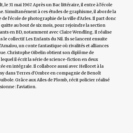
le 31 mai 1967. Après un Bac littéraire, il entre à l'école
e. Simultanément à ces études de graphisme, il aborde la
 l'école de photographie de la ville d'Arles. Il part donc
quitte au bout de six mois, pour rejoindre la section
diants en BD, notamment avec Claire Wendling. Il réalise
e collectif Les Enfants du Nil. Ils se lancent ensuite
'Amalou, un conte fantastique où rivalités et alliances
gue. Christophe Gibelin obtient son diplôme de
equel il écrit la série de science-fiction en deux
en intégrale. Il collabore aussi avec Helloret à la
ntasy dans Terres d'Ombre en compagnie de Benoît
uibole. Grâce aux Ailes de Plomb, récit policier réalisé
ionne : l'aviation.