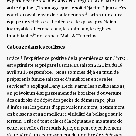
expérience incroyable dans cette région“ a déclaré une
autre équipe. „Dommage que ce soit déjà fini, 3 jours, c’est
court, on avait envie de rouler encore!" selon une autre
équipe de vététistes. "Le décor et les paysages étaient
incroyables! Les châteaux, les animaux, les églises…
Inoubliables!" ont conclu Maik & Hubertus.
Ca bouge dans les coulisses
Grâce à l’expérience positive de la première saison, l’ATCE
est optimiste et prépare la suite. La saison 2021 ira du 16
avril au 15 septembre. „Nous sommes déjà en train de
préparer la future saison et d’améliorer encore les
services“ a expliqué Dany Heck. Parmi les améliorations,
on prévoit un élargisssement des horaires d’ouverture
des endroits de dépôt des packs de démarrage, plus
d‘infos sur les points d’approvisionnement, notamment
en boissons et une meilleure visibilité du balisage sur le
terrain. Grâce à tout cela et à la réputation montante de
cette nouvelle offre touristique, on peut objectivement
s’attendre à un accroissement du nombre de vététistes