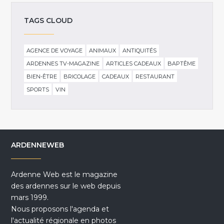
TAGS CLOUD
AGENCE DE VOYAGE
ANIMAUX
ANTIQUITÉS
ARDENNES TV-MAGAZINE
ARTICLES CADEAUX
BAPTÊME
BIEN-ÊTRE
BRICOLAGE
CADEAUX
RESTAURANT
SPORTS
VIN
ARDENNEWEB
Ardenne Web est le magazine
des ardennes sur le web depuis
mars 1999.
Nous proposons l'agenda et
l'actualité régionale en photos