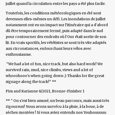
juillet quand la circulation entre les pays a été plus facile.
Toutefois, les conditions météorologiques en été sont
devenues elles-mêmes un défi. Les inondations de juillet
notamment ont eu un impact sur l'itinéraire qui a d’abord
dû être temporairement fermé, puis adapté dans le sud
pour contourner des endroits où l’Our était sortie de son
lit. En vrais sportifs, les vététistes se sont très vite adaptés
aux circonstances, enfourchant leurs vélos avec
enthousiasme.
“We had a lot of fun, nice track, but also hard work! We
survived rain, mud, nice climbs, views and a lot of
whooohooo’s when going down ;) Thanks for the great
signage along the track!” **
Pim and Karianne 8/2021, Bronze-Finisher 1
** “ On s'est bien amusé, un beau parcours, mais aussi très
rigoureux! Nous avons survécu à la pluie, à la boue, à de
sèches montées ! Si vous aviez entendu nos Youhouuuuu