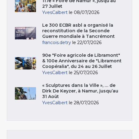
117e « Foire de Namur », jusqu’au
27 Juillet
YvesCalbert
le 08/07/2026
Le 300 ECBR asbl a organisé la
reconstitution de la Seconde
Guerre mondiale à Tancrémont
francois.detry
le 22/07/2026
90e "Foire agricole de Libramont"
& 100e Anniversaire de "Libramont
Coopéralia", du 24 au 26 Juillet
YvesCalbert
le 25/07/2026
« Sculptures dans la Ville », … de
Dirk De Keyzer, à Namur, jusqu’au
31 Août
YvesCalbert
le 28/07/2026