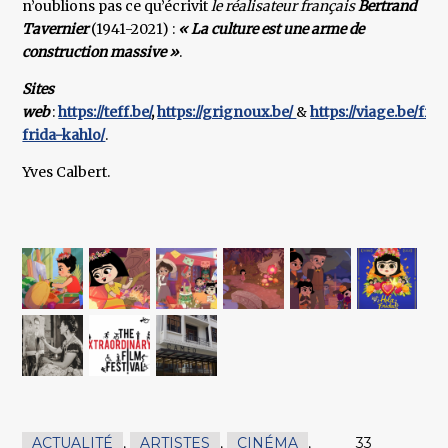
n’oublions pas ce qu’écrivit
le réalisateur français
Bertrand
Tavernier
(1941-2021) :
« La culture est une arme de
construction massive »
.
Sites
web
:
https://teff.be/
,
https://grignoux.be/
&
https://viage.be/fr/e
frida-kahlo/
.
Yves Calbert.
ACTUALITÉ
,
ARTISTES
,
CINÉMA
,
33