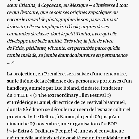
sœur Cristina, à Coyoacan, au Mexique – s’intéresse à tout
ce qui l’entoure, que ce soit ses origines zapotèques ou
encore le travail de photographie de son papa. Aimant
le dessin, elle est impliquée à l’école, auprès de ses
camarades de classe, dont le petit Tonito, avec qui elle
développe une belle amitié. Très vite, la joie de vivre
de Frida, pétillante, vibrante, est perturbée parce qu’elle
tombe malade, sa jambe étant douloureuse en permanence
… »
La projection, en Première, sera suivie d’une rencontre,
sur le thème de la résilience des personnes porteuses d’un
handicap, animée par Luc Boland, cinéaste, fondateur
du « TEFF » (« The Extraordinary Film Festival »)
et Frédérique Laniel, directrice de ce Festival bisannuel,
dont la 8è édition se déroulera au sein de l’espace culturel
provincial « Le Delta », à Namur, du jeudi 06 jusqu’au
dimanche 09 novembre, une organisation d’ « EOP
! » (« Extra & Ordinary People ! »), une asbl convaincue
qu’un média audiovisuel de qualité est un formidable outil