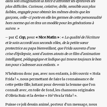
dans son imagination la force d’affronter les épreuves les
plus difficiles. Curieuse, créative, drôle, sensible aux plus
faibles, engagée pour obtenir les mêmes droits que les
garçons, celle-ci porte en elle les germes de cette personnalité
hors norme qui en fera un modèle pour les générations à
suivre. »
– par
C. Cop,
pour
« Nice Matin »
:
« La qualité de l’écriture
et le soin accordé aux seconds rôles, de la petite sœur
protectrice au papa bienveillant, que Frida sauvera d’une
crise d’épilepsie, sont d’autres atouts de ce film d’animation
intelligent, pédagogique et ludique qui trouve toujours le bon
ton pour s’adresser aux enfants. »
N’hésitons donc pas, avec nos enfants, à découvrir « Hola
Frida ! », nous permettant de faire la connaissance de
cette petite fille, luttant pour devenir la femme que l’on
connaît avec, en toile de fond, les chansons originales
d’Olivia Ruiz et la devise « Hé Viva la Vida ! ».
Puisse ce joli dessin animé, porteur d’un message, nous