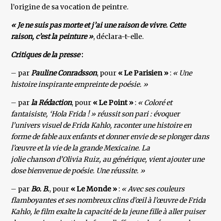
l’origine de sa vocation de peintre.
« Je ne suis pas morte et j’ai une raison de vivre. Cette
raison, c’est la peinture »
, déclara-t-elle.
Critiques de la presse
:
– par
Pauline Conradsson
, pour
« Le Parisien »
:
« Une
histoire inspirante empreinte de poésie. »
– par
la Rédaction
, pour
« Le Point »
:
« Coloré et
fantaisiste, ‘Hola Frida ! » réussit son pari : évoquer
l’univers visuel de Frida Kahlo, raconter une histoire en
forme de fable aux enfants et donner envie de se plonger dans
l’œuvre et la vie de la grande Mexicaine. La
jolie chanson d’Olivia Ruiz, au générique, vient ajouter une
dose bienvenue de poésie. Une réussite. »
– par
Bo. B.
, pour
« Le Monde »
:
« Avec ses couleurs
flamboyantes et ses nombreux clins d’œil à l’œuvre de Frida
Kahlo, le film exalte la capacité de la jeune fille à aller puiser