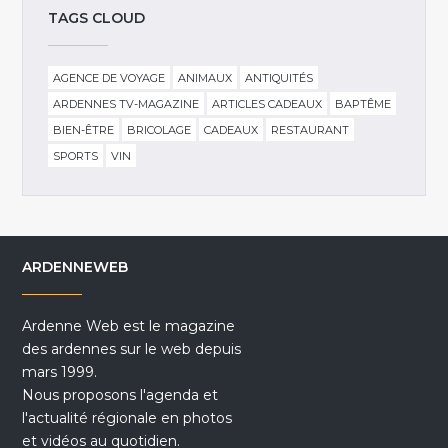
TAGS CLOUD
AGENCE DE VOYAGE
ANIMAUX
ANTIQUITÉS
ARDENNES TV-MAGAZINE
ARTICLES CADEAUX
BAPTÊME
BIEN-ÊTRE
BRICOLAGE
CADEAUX
RESTAURANT
SPORTS
VIN
ARDENNEWEB
Ardenne Web est le magazine
des ardennes sur le web depuis
mars 1999.
Nous proposons l'agenda et
l'actualité régionale en photos
et vidéos au quotidien.