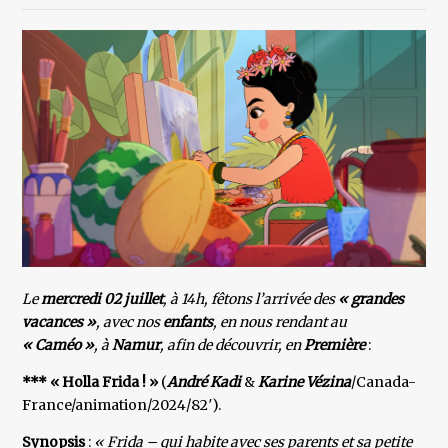
Le
mercredi 02 juillet
, à 14h, fêtons l’arrivée des
« grandes
vacances »
, avec nos
enfants
, en nous rendant au
« Caméo »
, à
Namur
, afin de découvrir, en
Première
:
*** « Holla Frida ! »
(
André Kadi
&
Karine Vézina
/Canada-
France/animation/2024/82′).
Synopsis
:
« Frida – qui habite avec ses parents et sa petite