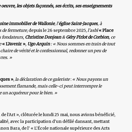
 oeuvre, les objets façonnés, ses écrits, ses enseignements
ine immobilier de Wallonie
,
l’
église Saint-Jacques
,
à
s de fermeture
, depuis le 26 septembre 2025,
l’asbl
« Place
s fondateurs,
Christine Donjean
&
Géry Pirlot de Corbion
, ce
de
« L’Avenir »
,
Ugo Arquin
: « Nous sommes en train de tout
la chaire de vérité et le confessionnal, redonner un peu de
vres. »
cques »
,
la déclaration de ce galeriste
:
« Nous payons un
tissement flamande, mais celle-ci peut interrompre le
 un acquéreur pour le bien. »
de l’Art », clôturée le lundi 25 mai, nous avions bénéficié,
lité, avec la participation d’un défilé dansant, mettant
non Bara, de l’ « L’École nationale supérieure des Arts