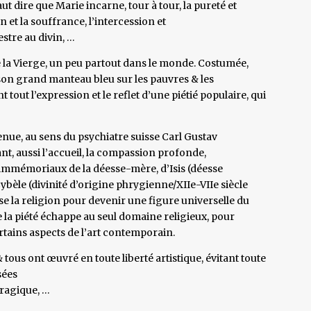
aut dire que Marie incarne, tour à tour, la pureté et
n et la souffrance, l’intercession et
estre au divin, …
 la Vierge, un peu partout dans le monde. Costumée,
son grand manteau bleu sur les pauvres & les
t tout l’expression et le reflet d’une piétié populaire, qui
venue, au sens du psychiatre suisse Carl Gustav
nt, aussi l’accueil, la compassion profonde,
s immémoriaux de la déesse-mère, d’Isis (déesse
ybèle (divinité d’origine phrygienne/XIIe-VIIe siècle
se la religion pour devenir une figure universelle du
a piété échappe au seul domaine religieux, pour
certains aspects de l’art contemporain.
& tous ont œuvré en toute liberté artistique, évitant toute
sées
tragique, …