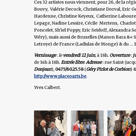
Ces 32 artistes nous viennent, pour 26, de la r
Bouvy, Valérie Decock, Christiane Dorval, Eric G
Hardenne, Christine Keyeux, Catherine Laboure
Lepage, Nadine Lessire, Cécile Mertens, Charlott
Poncelet, Sh’iel Poppy, Eric Seidoff, Alexandra S
Wéry), mais aussi de Bruxelles (Manon Bara &« Sac
Letroye) de France (Ladislas de Monge) & du … 
Vernissage
:
le
vendredi 12 juin
, à 18h.
Ouverture
:
j
de 14h à 18h.
Entrée libre
.
Adresse
: rue Saint-Jacq
Donjean
),
0475/60.25.58
(
Géry Pirlot de Corbion
) 
http://www.placeoarts.be
.
Yves Calbert.