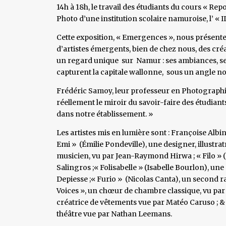
14h à 18h, le travail des étudiants du cours « Re
Photo d’une institution scolaire namuroise, l’ «
Cette exposition, « Emergences », nous présente, 
d’artistes émergents, bien de chez nous, des cré
un regard unique sur Namur : ses ambiances, ses 
capturent la capitale wallonne, sous un angle nou
Frédéric Samoy, leur professeur en Photographi
réellement le miroir du savoir-faire des étudiant
dans notre établissement. »
Les artistes mis en lumière sont : Françoise Alb
Emi » (Émilie Pondeville), une designer, illustrat
musicien, vu par Jean-Raymond Hirwa ; « Filo » (
Salingros ;« Folisabelle » (Isabelle Bourlon), une 
Depiesse ;« Furio » (Nicolas Canta), un second r
Voices », un chœur de chambre classique, vu par 
créatrice de vêtements vue par Matéo Caruso ; &
théâtre vue par Nathan Leemans.