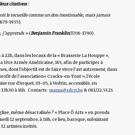
deux citations
:
reçoit le recueille comme un don inestimable, mais jamais
1879-1955).
, j’apprends »
(
Benjamin Franklin
/1706-1790).
à 22h, dans les locaux de la « Brasserie La Houppe »,
la 1ère Armée Américaine, 165, afin de participer à
 dont l’objectif est de faire vivre l’art autrement, dans
profit de l’association« Cracks-en-Tout », l’école
se rue d’Arquet, 03-05, à Vedrin, accessible, en
e 13h30 à 16h. Contacts :
mama@rdcn.be
& 081/22.53.23.
ise, même désacralisée ? « Place Ô Arts » en prends
samedi 12 septembre, à 18h, ce lieu, baroque, subsistant
2 artistes invités.