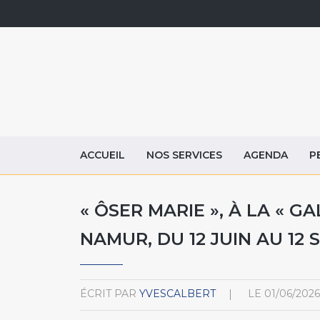
ACCUEIL
NOS SERVICES
AGENDA
P
« ÔSER MARIE », À LA « GA
NAMUR, DU 12 JUIN AU 12
ÉCRIT PAR
YVESCALBERT
LE
01/06/2026