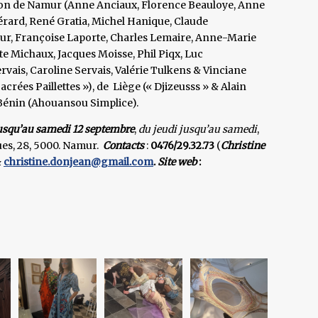
égion de Namur (Anne Anciaux, Florence Beauloye, Anne
érard, René Gratia, Michel Hanique, Claude
ur, Françoise Laporte, Charles Lemaire, Anne-Marie
e Michaux, Jacques Moisse, Phil Piqx, Luc
ervais, Caroline Servais, Valérie Tulkens & Vinciane
rées Paillettes »), de Liège (« Djizeusss » & Alain
Bénin (Ahouansou Simplice).
usqu’au samedi 12 septembre
,
du jeudi jusqu’au samedi
,
ues, 28, 5000. Namur.
Contacts
:
0476/29.32.73
(
Christine
&
christine.donjean@gmail.com
.
Site web
: