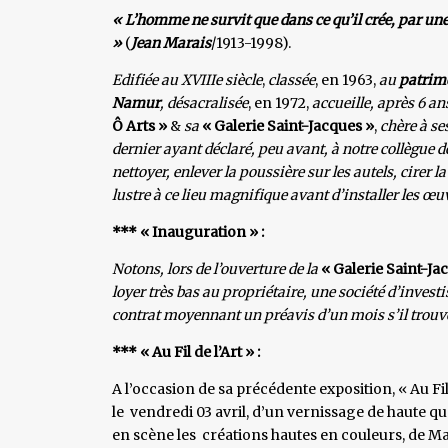
« L’homme ne survit que dans ce qu’il crée, par une
»
(
Jean Marais
/1913-1998).
Edifiée au XVIIIe siècle
,
classée
, en 1963,
au
patrimo
Namur
, désacralisée
, en 1972,
accueille, après 6 an
Ô
Arts »
&
sa
« Galerie Saint-Jacques »
,
chère à se
dernier ayant déclaré, peu avant, à notre collègue 
nettoyer, enlever la poussière sur les autels, cirer 
lustre à ce lieu magnifique avant d’installer les œu
*** « Inauguration » :
Notons, lors de l’ouverture de la
« Galerie Saint-Ja
loyer très bas au propriétaire, une société d’inves
contrat moyennant un préavis d’un mois s’il trouve
*** « Au Fil de l’Art » :
A l’occasion de sa précédente exposition, « Au Fil 
le vendredi 03 avril, d’un vernissage de haute qua
en scène les créations hautes en couleurs, de Ma