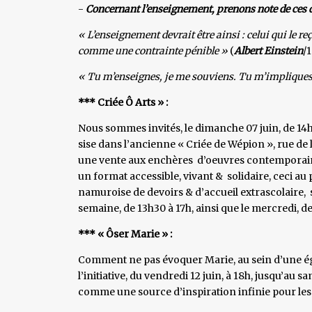
-
Concernant l’enseignement, prenons note de ces 
« L’enseignement devrait être ainsi : celui qui le 
comme une contrainte pénible »
(
Albert Einstein
/
« Tu m’enseignes, je me souviens. Tu m’impliques
*** Criée Ô Arts » :
Nous sommes invités, le dimanche 07 juin, de 14h 
sise dans l’ancienne « Criée de Wépion », rue de 
une vente aux enchères d’oeuvres contemporaines,
un format accessible, vivant & solidaire, ceci au 
namuroise de devoirs & d’accueil extrascolaire, si
semaine, de 13h30 à 17h, ainsi que le mercredi, d
*** « Ôser Marie » :
Comment ne pas évoquer Marie, au sein d’une égl
l’initiative, du vendredi 12 juin, à 18h, jusqu’au 
comme une source d’inspiration infinie pour les 3