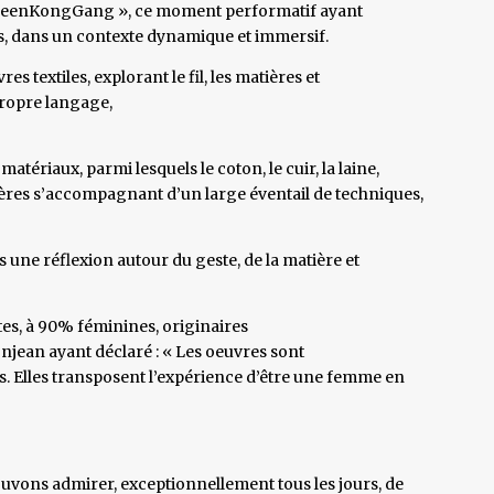
« QueenKongGang », ce moment performatif ayant
es, dans un contexte dynamique et immersif.
 textiles, explorant le fil, les matières et
ropre langage,
tériaux, parmi lesquels le coton, le cuir, la laine,
atières s’accompagnant d’un large éventail de techniques,
 une réflexion autour du geste, de la matière et
tes, à 90% féminines, originaires
njean ayant déclaré : « Les oeuvres sont
res. Elles transposent l’expérience d’être une femme en
uvons admirer, exceptionnellement tous les jours, de