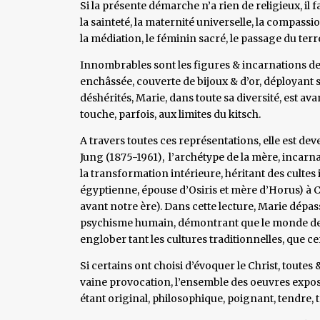
Si la présente démarche n’a rien de religieux, il f
la sainteté, la maternité universelle, la compassio
la médiation, le féminin sacré, le passage du terr
Innombrables sont les figures & incarnations de
enchâssée, couverte de bijoux & d’or, déployant 
déshérités, Marie, dans toute sa diversité, est avan
touche, parfois, aux limites du kitsch.
A travers toutes ces représentations, elle est de
Jung (1875-1961), l’archétype de la mère, incarna
la transformation intérieure, héritant des culte
égyptienne, épouse d’Osiris et mère d’Horus) à C
avant notre ère). Dans cette lecture, Marie dépas
psychisme humain, démontrant que le monde de l
englober tant les cultures traditionnelles, que 
Si certains ont choisi d’évoquer le Christ, toutes 
vaine provocation, l’ensemble des oeuvres expo
étant original, philosophique, poignant, tendre, 