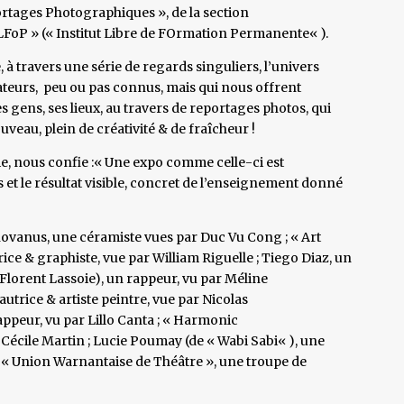
portages Photographiques », de la section
 ILFoP » (« Institut Libre de FOrmation Permanente« ).
à travers une série de regards singuliers, l’univers
ateurs, peu ou pas connus, mais qui nous offrent
gens, ses lieux, au travers de reportages photos, qui
veau, plein de créativité & de fraîcheur !
e, nous confie :« Une expo comme celle-ci est
s et le résultat visible, concret de l’enseignement donné
inovanus, une céramiste vues par Duc Vu Cong ; « Art
rice & graphiste, vue par William Riguelle ; Tiego Diaz, un
Florent Lassoie), un rappeur, vu par Méline
autrice & artiste peintre, vue par Nicolas
appeur, vu par Lillo Canta ; « Harmonic
Cécile Martin ; Lucie Poumay (de « Wabi Sabi« ), une
 « Union Warnantaise de Théâtre », une troupe de