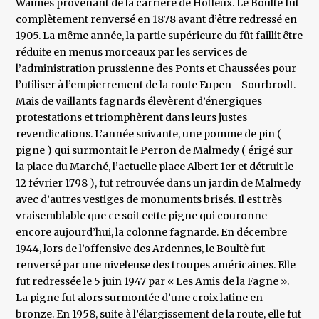
Waimes provenant de la carrière de Hotleux. Le Boultè fut
complètement renversé en 1878 avant d’être redressé en
1905. La même année, la partie supérieure du fût faillit être
réduite en menus morceaux par les services de
l’administration prussienne des Ponts et Chaussées pour
l’utiliser à l’empierrement de la route Eupen - Sourbrodt.
Mais de vaillants fagnards élevèrent d’énergiques
protestations et triomphèrent dans leurs justes
revendications. L’année suivante, une pomme de pin (
pigne ) qui surmontait le Perron de Malmedy ( érigé sur
la place du Marché, l’actuelle place Albert 1er et détruit le
12 février 1798 ), fut retrouvée dans un jardin de Malmedy
avec d’autres vestiges de monuments brisés. Il est très
vraisemblable que ce soit cette pigne qui couronne
encore aujourd’hui, la colonne fagnarde. En décembre
1944, lors de l’offensive des Ardennes, le Boultè fut
renversé par une niveleuse des troupes américaines. Elle
fut redressée le 5 juin 1947 par « Les Amis de la Fagne ».
La pigne fut alors surmontée d’une croix latine en
bronze. En 1958, suite à l’élargissement de la route, elle fut