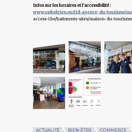
Infos sur les horaires et l’accessibilité :
www.ostbelgien.eu/fr/l-agence-du-tourisme/m
access-i.be/batiments-sites/maison-du-tourism
ACTUALITÉ
,
BIEN-ÊTRE
,
COMMERCE
,