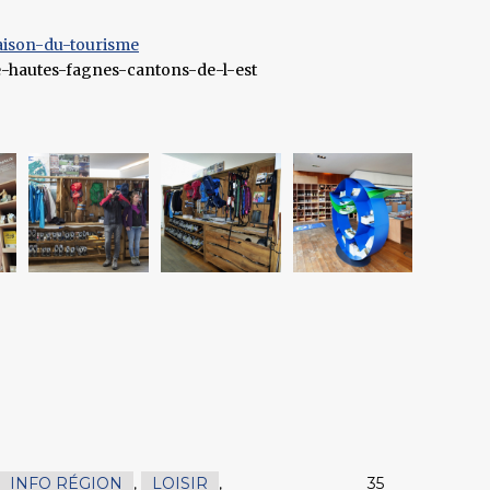
aison-du-tourisme
e-hautes-fagnes-cantons-de-l-est
INFO RÉGION
,
LOISIR
,
35