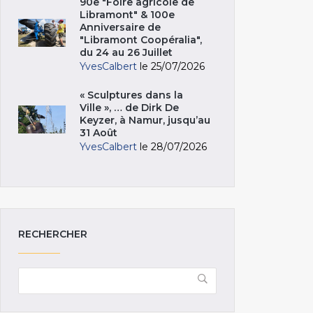
90e "Foire agricole de
Libramont" & 100e
Anniversaire de
"Libramont Coopéralia",
du 24 au 26 Juillet
YvesCalbert
le 25/07/2026
« Sculptures dans la
Ville », … de Dirk De
Keyzer, à Namur, jusqu’au
31 Août
YvesCalbert
le 28/07/2026
RECHERCHER