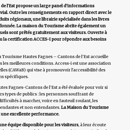
e l'Est propose un large panel d’informations
vial. Outre les renseignements en rapport direct avec le
its régionaux, une librairie spécialisée dans les livres
andonnée. La maison du Tourisme abrite également un
els sont prêtés gratuitement aux visiteurs. Ouverte à
enu la certification ACCES-I pour répondre aux besoins
du Tourisme Hautes Fagnes – Cantons de l’Est accueille
 les meilleures conditions. Access-i est une association
elles (CAWaB) qui vise à promouvoir l'accessibilité des
ns spécifiques.
tes Fagnes-Cantons de l’Est a été évaluée pour voir si
rs types de publics : les personnes souffrant de
ifficultés à marcher, voire en fauteuil roulant, les
tendantes et non entendantes.
La Maison du Tourisme
est une excellente performance.
une équipe disponible pour les visiteurs
, à leur écoute