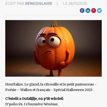
ÉCRIT PAR
RENEDISLAIRE
LE
28/10/2023
Houffalize. Le gland, la citrouille et le petit pastoureau -
Poésie – Wallon et français - Spécial Halloween 2023
C’èsteût a Oufalijîje, on p’tit wârdeû
D’poûrcès. I s’louméve Nènèsse.