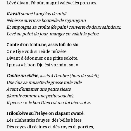
Lèvé divant l’djoûr, magni valéve lès pon.nes.
Il avait
sonné l’angélus de midi.
Nènèsse ouvrit sa bouteille de riguinguin
Et empoigna sa croûte (de pain) couverte de doux saindoux.
Levé au point du jour, manger en valait la peine.
Conte d’on tchin.ne, assis foû do slo,
One fîye vudi si reûde mûzète
Divant d’èdoumer one pitite sokète.
I pinsa « li bon Dju èst vormint sot ».
Contre un chêne
, assis à l’ombre (hors du soleil),
Une fois sa musette de grosse toile vide
Avant d’entamer une petite sieste
(dormir comme une petite souche).
Il pensa : « le bon Dieu est ma foi bien sot ».
I riloukéve su l’Hâye on clapant cwaré.
Lès riluhantès fouyes dès bèlès bètes ;
Dès royes di rècines et dès royes di porètes,