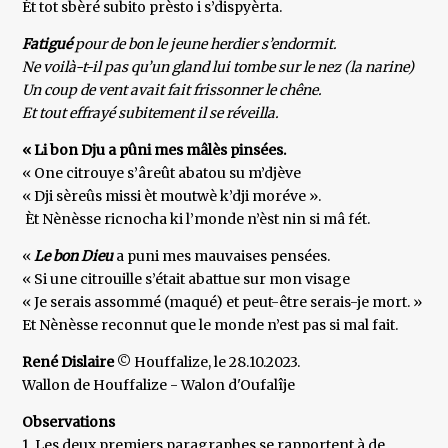
Èt tot sbèré subito prèsto i s’dispyèrta.
Fatigué
pour de bon le jeune herdier s’endormit.
Ne voilà-t-il pas qu’un gland lui tombe sur le nez (la narine)
Un coup de vent avait fait frissonner le chêne.
Et tout effrayé subitement il se réveilla.
« Li bon Dju a pûni mes mâlès pinsées.
« One citrouye s’âreût abatou su m’djève
« Dji sèreûs missi èt moutwè k’dji moréve ».
Èt Nènèsse ricnocha ki l’monde n’èst nin si mâ fét.
«
Le bon Dieu
a puni mes mauvaises pensées.
« Si une citrouille s’était abattue sur mon visage
« Je serais assommé (maqué) et peut-être serais-je mort. »
Et Nènèsse reconnut que le monde n’est pas si mal fait.
René Dislaire
© Houffalize, le 28.10.2023.
Wallon de Houffalize - Walon d'Oufalîje
Observations
1. Les deux premiers paragraphes se rapportent à de