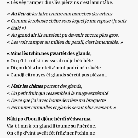
« Lès vèy ramper dins lès pièrzins c’est lamintâbe.
«
Au lieu de
les faire croître aux branches des arbres
« Comme le robuste chêne sous lequel je me repose (je suis
« étalé »)
« Au grand air ils auraient pu devenir encore plus gros.
« Les voir ramper au milieu du persil, c’est lamentable. »
« Mins lès tchin.nes pwartèt des glands,
« On p’tit frut ki ravisse al rodje bètchète
« Di çou k'dja honteûz’mint podrî m’brâyète.
« Candji citrouyes èt glands sèreût pus plèzant.
«
Mais les chênes
portent des glands,
« Un petit fruit qui ressemble à la rouge extrémité
« De ce que j’ai avec honte derrière ma braguette.
« Permuter citrouilles et glands serait plus avenant. »
Nâhi po d’bon li djône hèrdî s’èdwarma.
Vla-t-i nin k’on gland li toume su l’nèrène.
On côp d’vint aveût fét frûz’ner l’tchin.ne