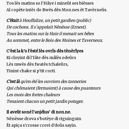
Tos lès matins so l’Hâye i mineût ses bièsses
Al copète intèr do Bwès dès Mon.nes èt Tavèrneûs.
C’était
à Houffalize, un petit gardien (public)
De cochons. Il s’appelait Nènèsse (Ernest).
Tous les matins sur la Haie il menait ses bêtes
Au sommet, entre le Bois des Moines et Taverneux.
C’èst la k’o l’èsté lès ovrîs dès tènèrîyes
Ki cloyint di l’fâte dès mâlès odeûrs
Lès mwès dès fwatès tchaleûrs,
Tinint chake si p’tit corti.
C’est là
qu’en été les ouvriers des tanneries
Qui chômaient (fermaient) à cause des puanteurs
Les mois des fortes chaleurs
Tenaient chacun un petit jardin potager.
Il aveût soné l’anjélus’ di non.ne.
Nènèsse drova s’botèye di riguinguin
Èt apiça s’crosse crovi d’doûs sayin.