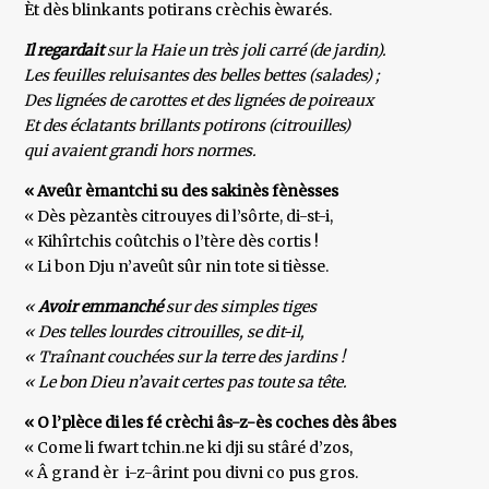
Èt dès blinkants potirans crèchis èwarés.
Il regardait
sur la Haie un très joli carré (de jardin).
Les feuilles reluisantes des belles bettes (salades) ;
Des lignées de carottes et des lignées de poireaux
Et des éclatants brillants potirons (citrouilles)
qui avaient grandi hors normes.
« Aveûr èmantchi su des sakinès fènèsses
« Dès pèzantès citrouyes di l’sôrte, di-st-i,
« Kihîrtchis coûtchis o l’tère dès cortis !
« Li bon Dju n’aveût sûr nin tote si tièsse.
«
Avoir emmanché
sur des simples tiges
« Des telles lourdes citrouilles, se dit-il,
« Traînant couchées sur la terre des jardins !
« Le bon Dieu n’avait certes pas toute sa tête.
« O l’plèce di les fé crèchi âs-z-ès coches dès âbes
« Come li fwart tchin.ne ki dji su stâré d’zos,
« Â grand èr i-z-ârint pou divni co pus gros.