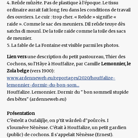
4. Reûde mûzète. Pas de plastique à l’époque. Le tissu
ordinaire aurait fait long feu dans les conditions de travail
des ouvriers. Le cuir : trop cher. « Reûde » signifie «
raide ». Comme le sac des meuniers. Dil reûde teuye dès
satchs di mounî. De la toile raide comme la toile des sacs
de meunier.
5. La fable de La Fontaine est visible parmi les photos.
Lien vers
une
description du petit pastoureau, Thier des
Cochons, su l'Hâye à Houffalize, par Camille
Lemonnier, le
Zola belge
(vers 1900):
www.ardenneweb.eu/reportages/2020/houffalize-
lemonnier-dormir-du-bon-som...
Houffalize. Lemonnier. Dormir du " bon sommeil stupide
des bêtes" (ardenneweb.eu)
Présentation
C’èsteût a Oufalijîje, on p’tit wârdeû d'’poûrcès. I
s’louméve Nènèsse. C’était à Houffalize, un petit gardien
(public) de cochons. Il s’appelait Nènèsse (Ernest).