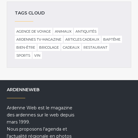
TAGS CLOUD
AGENCE DE VOYAGE
ANIMAUX
ANTIQUITÉS
ARDENNES TV-MAGAZINE
ARTICLES CADEAUX
BAPTÊME
BIEN-ÊTRE
BRICOLAGE
CADEAUX
RESTAURANT
SPORTS
VIN
ARDENNEWEB
Ardenne Web est le magazine
des ardennes sur le web depuis
mars 1999.
Nous proposons l'agenda et
l'actualité régionale en photos