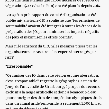
kilowatts/heure tandis que 33.000 hectares de forêt et de
végétation (47.333 ha à Pékin) ont été plantés depuis 2014.
Lorsqu’un pré-rapport du comité d’organisation a été
publié mi-janvier, le CIO a souligné que “les principes de
soutenabilité avaient été intégrés à toutes les étapes de la
préparation des JO, pour minimiser les impacts négatifs
des Jeux et maximiser les effets positifs”.
Mais ni le satisfecit du CIO, ni les mesures prises par les
organisateurs ne rassurent les experts interrogés par
l’AFP.
“Irresponsable”
“Organiser des JO dans cette région est une aberration,
c’est irresponsable”, regrette la géographe Carmen de
Jong, de l’université de Strasbourg, à propos du recours
exclusif à la neige artificielle et donc à beaucoup d’eau
pour enneiger des sites de compétition olympiques situés
dans un climat aride/semi-aride, à seulement 1.500 km au