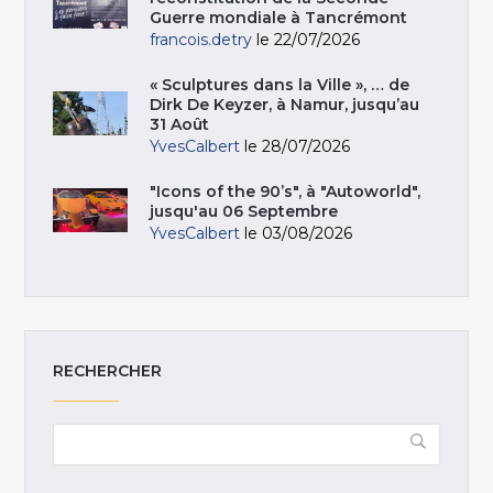
Guerre mondiale à Tancrémont
francois.detry
le 22/07/2026
« Sculptures dans la Ville », … de
Dirk De Keyzer, à Namur, jusqu’au
31 Août
YvesCalbert
le 28/07/2026
"Icons of the 90’s", à "Autoworld",
jusqu'au 06 Septembre
YvesCalbert
le 03/08/2026
RECHERCHER