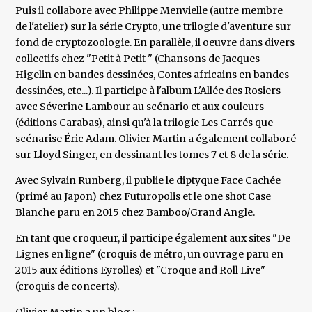
Puis il collabore avec Philippe Menvielle (autre membre
de l'atelier) sur la série Crypto, une trilogie d'aventure sur
fond de cryptozoologie. En parallèle, il oeuvre dans divers
collectifs chez "Petit à Petit " (Chansons de Jacques
Higelin en bandes dessinées, Contes africains en bandes
dessinées, etc...). Il participe à l'album L'Allée des Rosiers
avec Séverine Lambour au scénario et aux couleurs
(éditions Carabas), ainsi qu'à la trilogie Les Carrés que
scénarise Éric Adam. Olivier Martin a également collaboré
sur Lloyd Singer, en dessinant les tomes 7 et 8 de la série.
Avec Sylvain Runberg, il publie le diptyque Face Cachée
(primé au Japon) chez Futuropolis et le one shot Case
Blanche paru en 2015 chez Bamboo/Grand Angle.
En tant que croqueur, il participe également aux sites "De
Lignes en ligne" (croquis de métro, un ouvrage paru en
2015 aux éditions Eyrolles) et "Croque and Roll Live"
(croquis de concerts).