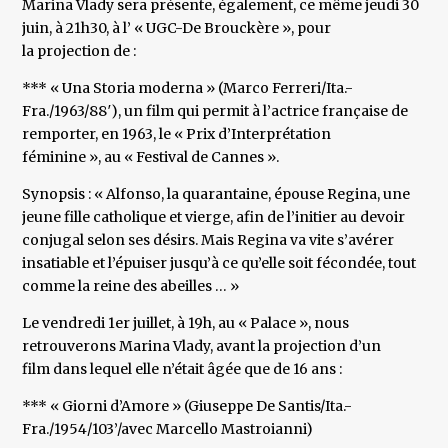
Marina Vlady sera présente, également, ce même jeudi 30
juin, à 21h30, à l’ « UGC-De Brouckère », pour
la projection de :
*** « Una Storia moderna » (Marco Ferreri/Ita.-
Fra./1963/88′), un film qui permit à l’actrice française de
remporter, en 1963, le « Prix d’Interprétation
féminine », au « Festival de Cannes ».
Synopsis : « Alfonso, la quarantaine, épouse Regina, une
jeune fille catholique et vierge, afin de l’initier au devoir
conjugal selon ses désirs. Mais Regina va vite s’avérer
insatiable et l’épuiser jusqu’à ce qu’elle soit fécondée, tout
comme la reine des abeilles … »
Le vendredi 1er juillet, à 19h, au « Palace », nous
retrouverons Marina Vlady, avant la projection d’un
film dans lequel elle n’était âgée que de 16 ans :
*** « Giorni d’Amore » (Giuseppe De Santis/Ita.-
Fra./1954/103’/avec Marcello Mastroianni)