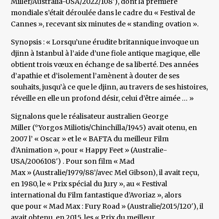
Miller/Australia-USA/2022/108′), dont la première
mondiale s’était déroulée dans le cadre du « Festival de
Cannes », recevant six minutes de « standing ovation ».
Synopsis : « Lorsqu’une érudite britannique invoque un
djinn à Istanbul à l’aide d’une fiole antique magique, elle
obtient trois vœux en échange de sa liberté. Des années
d’apathie et d’isolement l’amènent à douter de ses
souhaits, jusqu’à ce que le djinn, au travers de ses histoires,
réveille en elle un profond désir, celui d’être aimée … »
Signalons que le réalisateur australien George
Miller (°Yorgos Miliotis/Chinchilla/1945) avait otenu, en
2007 l’ « Oscar » et le « BAFTA du meilleur Film
d’Animation », pour « Happy Feet » (Australie-
USA/2006108′) . Pour son film « Mad
Max » (Australie/1979/88’/avec Mel Gibson), il avait reçu,
en 1980, le « Prix spécial du Jury », au « Festival
international du Film fantastique d’Avoriaz », alors
que pour « Mad Max : Fury Road » (Australie/2015/120′), il
avait obtenu, en 2015, les « Prix du meilleur