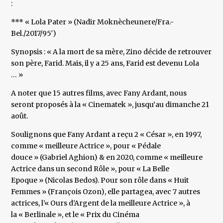
:
*** « Lola Pater » (Nadir Moknècheunere/Fra.-
Bel./2017/95′)
Synopsis : « A la mort de sa mère, Zino décide de retrouver
son père, Farid. Mais, il y a 25 ans, Farid est devenu Lola
… »
A noter que 15 autres films, avec Fany Ardant, nous
seront proposés à la « Cinematek », jusqu’au dimanche 21
août.
Soulignons que Fany Ardant a reçu 2 « César », en 1997,
comme « meilleure Actrice », pour « Pédale
douce » (Gabriel Aghion) & en 2020, comme « meilleure
Actrice dans un second Rôle », pour « La Belle
Epoque » (Nicolas Bedos). Pour son rôle dans « Huit
Femmes » (François Ozon), elle partagea, avec 7 autres
actrices, l’« Ours d’Argent de la meilleure Actrice », à
la « Berlinale », et le « Prix du Cinéma