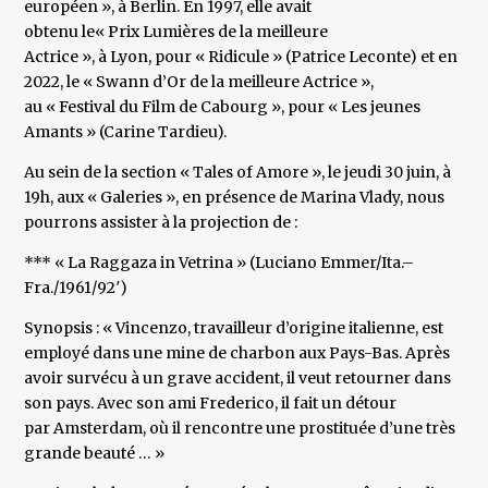
européen », à Berlin. En 1997, elle avait
obtenu le« Prix Lumières de la meilleure
Actrice », à Lyon, pour « Ridicule » (Patrice Leconte) et en
2022, le « Swann d’Or de la meilleure Actrice »,
au « Festival du Film de Cabourg », pour « Les jeunes
Amants » (Carine Tardieu).
Au sein de la section « Tales of Amore », le jeudi 30 juin, à
19h, aux « Galeries », en présence de Marina Vlady, nous
pourrons assister à la projection de :
*** « La Raggaza in Vetrina » (Luciano Emmer/Ita.–
Fra./1961/92′)
Synopsis : « Vincenzo, travailleur d’origine italienne, est
employé dans une mine de charbon aux Pays-Bas. Après
avoir survécu à un grave accident, il veut retourner dans
son pays. Avec son ami Frederico, il fait un détour
par Amsterdam, où il rencontre une prostituée d’une très
grande beauté … »