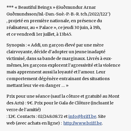
*** « Beautiful Beings » (Guðmundur Arnar
Guðmundsson/Isl.-Dan.-Suè.-P.-B.-R. tch./2022/122′)
, projeté en première nationale, en présence du
réalisateur, au « Palace », ce jeudi 30 juin, à 19h,
et ce vendredi 1er juillet, à 13h45.
Synopsis : « Addi, un garçon élevé par une mère
clairvoyante, décide d’adopter un jeune inadapté
victimisé, dans sa bande de marginaux. Livrés à eux-
mêmes, les garçons explorent l’agressivité et la violence
mais apprennent aussi la loyauté et l’amour. Leur
comportement dégénère entrainant des situations
mettant leur vie en danger … »
Prix pour une séance (sauf la côture et gratuité au Mont
des Arts) : 9€. Prix pour le Gala de Clôture (incluant le
verre de l’amitié)
: 12€. Contacts : 02/248.08.72 et
info@briff.be
. Site
web (avec achats en ligne) :
http://www.briff.be
.