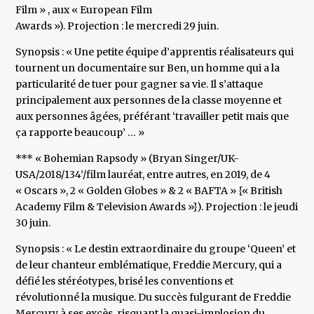
Film » , aux « European Film
Awards »). Projection : le mercredi 29 juin.
Synopsis : « Une petite équipe d’apprentis réalisateurs qui
tournent un documentaire sur Ben, un homme qui a la
particularité de tuer pour gagner sa vie. Il s’attaque
principalement aux personnes de la classe moyenne et
aux personnes âgées, préférant ‘travailler petit mais que
ça rapporte beaucoup’ … »
*** « Bohemian Rapsody » (Bryan Singer/UK-
USA/2018/134’/film lauréat, entre autres, en 2019, de 4
« Oscars », 2 « Golden Globes » & 2 « BAFTA » {« British
Academy Film & Television Awards »}). Projection : le jeudi
30 juin.
Synopsis : « Le destin extraordinaire du groupe ‘Queen’ et
de leur chanteur emblématique, Freddie Mercury, qui a
défié les stéréotypes, brisé les conventions et
révolutionné la musique. Du succès fulgurant de Freddie
Mercury à ses excès, risquant la quasi-implosion du