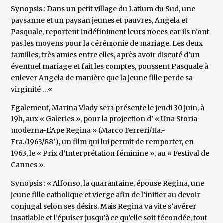
Synopsis : Dans un petit village du Latium du Sud, une
paysanne et un paysan jeunes et pauvres, Angela et
Pasquale, reportent indéfiniment leurs noces car ils n’ont
pas les moyens pour la cérémonie de mariage. Les deux
familles, très amies entre elles, après avoir discuté d’un
éventuel mariage et fait les comptes, poussent Pasquale à
enlever Angela de manière que la jeune fille perde sa
virginité …«
Egalement, Marina Vlady sera présente le jeudi 30 juin, à
19h, aux « Galeries », pour la projection d’ « Una Storia
moderna-L’Ape Regina » (Marco Ferreri/Ita.-
Fra./1963/88′), un film qui lui permit de remporter, en
1963, le « Prix d’Interprétation féminine », au « Festival de
Cannes ».
Synopsis : « Alfonso, la quarantaine, épouse Regina, une
jeune fille catholique et vierge afin de l’initier au devoir
conjugal selon ses désirs. Mais Regina va vite s’avérer
insatiable et l’épuiser jusqu’à ce qu’elle soit fécondée, tout