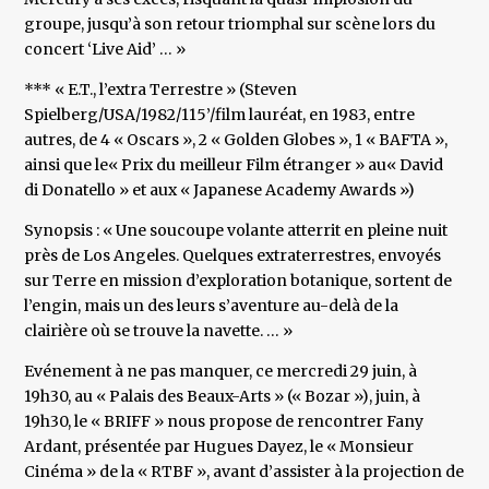
groupe, jusqu’à son retour triomphal sur scène lors du
concert ‘Live Aid’ … »
*** « E.T., l’extra Terrestre » (Steven
Spielberg/USA/1982/115’/film lauréat, en 1983, entre
autres, de 4 « Oscars », 2 « Golden Globes », 1 « BAFTA »,
ainsi que le« Prix du meilleur Film étranger » au« David
di Donatello » et aux « Japanese Academy Awards »)
Synopsis : « Une soucoupe volante atterrit en pleine nuit
près de Los Angeles. Quelques extraterrestres, envoyés
sur Terre en mission d’exploration botanique, sortent de
l’engin, mais un des leurs s’aventure au-delà de la
clairière où se trouve la navette. … »
Evénement à ne pas manquer, ce mercredi 29 juin, à
19h30, au « Palais des Beaux-Arts » (« Bozar »), juin, à
19h30, le « BRIFF » nous propose de rencontrer Fany
Ardant, présentée par Hugues Dayez, le « Monsieur
Cinéma » de la « RTBF », avant d’assister à la projection de