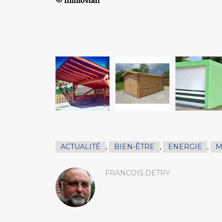
© Immovlan
ACTUALITÉ
,
BIEN-ÊTRE
,
ENERGIE
,
M
FRANCOIS.DETRY