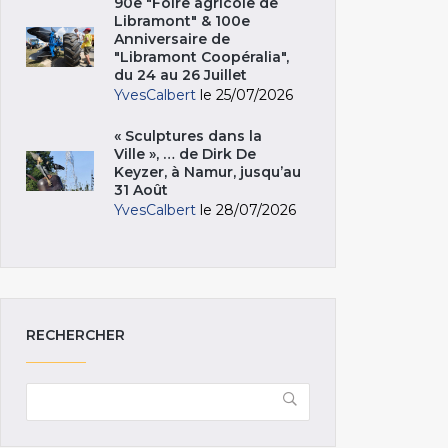
90e "Foire agricole de
Libramont" & 100e
Anniversaire de
"Libramont Coopéralia",
du 24 au 26 Juillet
YvesCalbert
le 25/07/2026
« Sculptures dans la
Ville », … de Dirk De
Keyzer, à Namur, jusqu’au
31 Août
YvesCalbert
le 28/07/2026
RECHERCHER