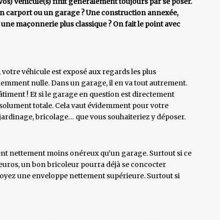
(vos) véhicule(s) finit généralement toujours par se poser.
 un carport ou un garage ? Une construction annexée,
 une maçonnerie plus classique ? On fait le point avec
t, votre véhicule est exposé aux regards les plus
videmment nulle. Dans un garage, il en va tout autrement.
iment ! Et si le garage en question est directement
 absolument totale. Cela vaut évidemment pour votre
 jardinage, bricolage… que vous souhaiteriez y déposer.
ent nettement moins onéreux qu’un garage. Surtout si ce
euros, un bon bricoleur pourra déjà se concocter
oyez une enveloppe nettement supérieure. Surtout si