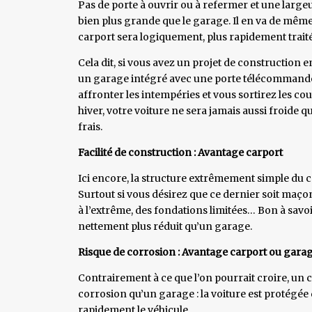
Pas de porte à ouvrir ou à refermer et une largeur 
bien plus grande que le garage. Il en va de même 
carport sera logiquement, plus rapidement trait
Cela dit, si vous avez un projet de construction 
un garage intégré avec une porte télécommandée 
affronter les intempéries et vous sortirez les cou
hiver, votre voiture ne sera jamais aussi froide que
frais.
Facilité de construction : Avantage carport
Ici encore, la structure extrêmement simple du ca
Surtout si vous désirez que ce dernier soit maçonn
à l’extrême, des fondations limitées… Bon à sa
nettement plus réduit qu’un garage.
Risque de corrosion : Avantage carport ou gara
Contrairement à ce que l’on pourrait croire, un 
corrosion qu’un garage : la voiture est protégée
rapidement le véhicule.