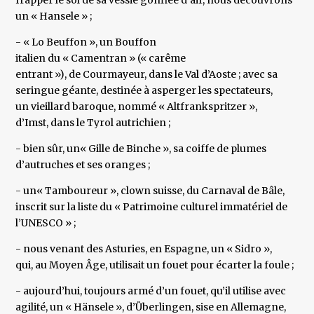
frapper le sol de sa vessie gonflée d’air, nous découvrons
un « Hansele » ;
- « Lo Beuffon », un Bouffon
italien du « Camentran » (« carême
entrant »), de Courmayeur, dans le Val d’Aoste ; avec sa
seringue géante, destinée à asperger les spectateurs,
un vieillard baroque, nommé « Altfrankspritzer »,
d’Imst, dans le Tyrol autrichien ;
- bien sûr, un« Gille de Binche », sa coiffe de plumes
d’autruches et ses oranges ;
- un« Tamboureur », clown suisse, du Carnaval de Bâle,
inscrit sur la liste du « Patrimoine culturel immatériel de
l’UNESCO » ;
- nous venant des Asturies, en Espagne, un « Sidro »,
qui, au Moyen Âge, utilisait un fouet pour écarter la foule ;
- aujourd’hui, toujours armé d’un fouet, qu’il utilise avec
agilité, un « Hänsele », d’Überlingen, sise en Allemagne,