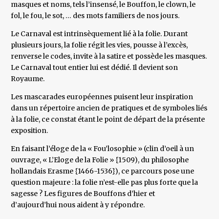
masques et noms, tels l’insensé, le Bouffon, le clown, le
fol, le fou, le sot, … des mots familiers de nos jours.
Le Carnaval est intrinsèquement lié à la folie. Durant
plusieurs jours, la folie régit les vies, pousse à l’excès,
renverse le codes, invite à la satire et possède les masques.
Le Carnaval tout entier lui est dédié. Il devient son
Royaume.
Les mascarades européennes puisent leur inspiration
dans un répertoire ancien de pratiques et de symboles liés
à la folie, ce constat étant le point de départ de la présente
exposition.
En faisant l’éloge de la « Fou’losophie » (clin d’oeil à un
ouvrage, « L’Eloge de la Folie » {1509), du philosophe
hollandais Erasme {1466-1536}), ce parcours pose une
question majeure : la folie n’est-elle pas plus forte que la
sagesse ? Les figures de Bouffons d’hier et
d’aujourd’hui nous aident à y répondre.