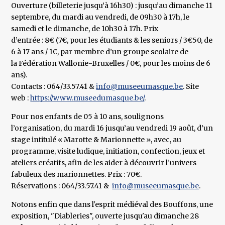
Ouverture (billeterie jusqu’à 16h30) : jusqu’au dimanche 11
septembre, du mardi au vendredi, de 09h30 à 17h, le
samedi et le dimanche, de 10h30 à 17h. Prix
d’entrée : 8€ (7€, pour les étudiants & les seniors / 3€50, de
6 à 17 ans / 1€, par membre d’un groupe scolaire de
la Fédération Wallonie-Bruxelles / 0€, pour les moins de 6
ans).
Contacts : 064/33.57.41 &
info@museeumasque.be
. Site
web :
https://www.museedumasque.be/
.
Pour nos enfants de 05 à 10 ans, soulignons
l’organisation, du mardi 16 jusqu’au vendredi 19 août, d’un
stage intitulé « Marotte & Marionnette », avec, au
programme, visite ludique, initiation, confection, jeux et
ateliers créatifs, afin de les aider à découvrir l’univers
fabuleux des marionnettes. Prix : 70€.
Réservations : 064/33.57.41 &
info@museeumasque.be
.
Notons enfin que dans l'esprit médiéval des Bouffons, une
exposition, "Diableries", ouverte jusqu'au dimanche 28