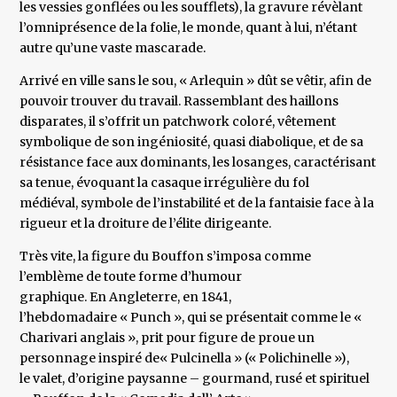
les vessies gonflées ou les soufflets), la gravure révèlant
l’omniprésence de la folie, le monde, quant à lui, n’étant
autre qu’une vaste mascarade.
Arrivé en ville sans le sou, « Arlequin » dût se vêtir, afin de
pouvoir trouver du travail. Rassemblant des haillons
disparates, il s’offrit un patchwork coloré, vêtement
symbolique de son ingéniosité, quasi diabolique, et de sa
résistance face aux dominants, les losanges, caractérisant
sa tenue, évoquant la casaque irrégulière du fol
médiéval, symbole de l’instabilité et de la fantaisie face à la
rigueur et la droiture de l’élite dirigeante.
Très vite, la figure du Bouffon s’imposa comme
l’emblème de toute forme d’humour
graphique. En Angleterre, en 1841,
l’hebdomadaire « Punch », qui se présentait comme le «
Charivari anglais », prit pour figure de proue un
personnage inspiré de« Pulcinella » (« Polichinelle »),
le valet, d’origine paysanne – gourmand, rusé et spirituel