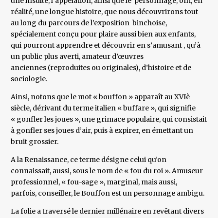
une insulte, l’appelation, ainsi que le personnage, ont, en
réalité, une longue histoire, que nous découvrirons tout
au long du parcours de l’exposition binchoise,
spécialement conçu pour plaire aussi bien aux enfants,
qui pourront apprendre et découvrir en s’amusant , qu’à
un public plus averti, amateur d’œuvres
anciennes (reproduites ou originales), d’histoire et de
sociologie.
Ainsi, notons que le mot « bouffon » apparaît au XVIè
siècle, dérivant du terme italien « buffare », qui signifie
« gonfler les joues », une grimace populaire, qui consistait
à gonfler ses joues d’air, puis à expirer, en émettant un
bruit grossier.
A la Renaissance, ce terme désigne celui qu’on
connaissait, aussi, sous le nom de « fou du roi ». Amuseur
professionnel, « fou-sage », marginal, mais aussi,
parfois, conseiller, le Bouffon est un personnage ambigu.
La folie a traversé le dernier millénaire en revêtant divers