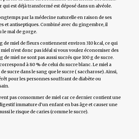
ar qui est déjà transformé est déposé dans un alvéole.
s longtemps par la médecine naturelle en raison de ses
es et antiseptiques. Combiné avec du gingembre, il
 le mal de gorge.
0 g de miel de fleurs contiennent environ 310 kcal, ce qui
 miel n’est donc pas idéal si vous voulez économiser des
 g de miel ne sont pas aussi sucrés que 100 g de sucre.
 correspond à 80 % de celui du sucre blanc. Le miel a
de sucre dans le sang que le sucre ( saccharose). Ainsi,
érêt pour les personnes souffrant de diabète ou
sain.
vent pas consommer de miel car ce dernier contient une
digestif immature d’un enfant en bas âge et causer une
ussi le risque de caries (comme le sucre).