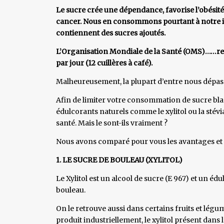
Le sucre crée une dépendance, favorise l’obésit
cancer. Nous en consommons pourtant à notre i
contiennent des sucres ajoutés.
L’Organisation Mondiale de la Santé (OMS)……r
par jour (12 cuillères à café).
Malheureusement, la plupart d’entre nous dépa
Afin de limiter votre consommation de sucre blanc
édulcorants naturels comme le xylitol ou la sté
santé. Mais le sont-ils vraiment ?
Nous avons comparé pour vous les avantages et i
1. LE SUCRE DE BOULEAU (XYLITOL)
Le Xylitol est un alcool de sucre (E 967) et un é
bouleau.
On le retrouve aussi dans certains fruits et légum
produit industriellement, le xylitol présent dans 