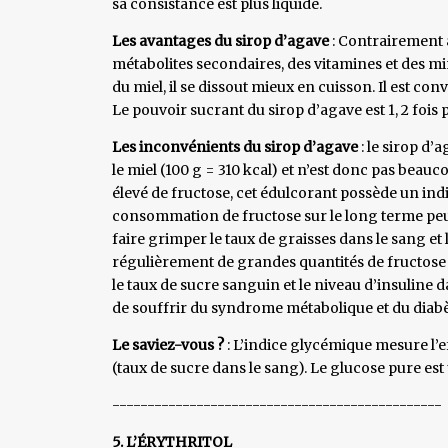
sa consistance est plus liquide.
Les avantages du sirop d’agave
: Contrairement 
métabolites secondaires, des vitamines et des mi
du miel, il se dissout mieux en cuisson. Il est c
Le pouvoir sucrant du sirop d’agave est 1, 2 fois p
Les inconvénients du sirop d’agave
: le sirop d
le miel (100 g = 310 kcal) et n’est donc pas beau
élevé de fructose, cet édulcorant possède un in
consommation de fructose sur le long terme peut a
faire grimper le taux de graisses dans le sang et
régulièrement de grandes quantités de fructose pe
le taux de sucre sanguin et le niveau d’insuline 
de souffrir du syndrome métabolique et du diabèt
Le saviez-vous ?
: L’indice glycémique mesure l’e
(taux de sucre dans le sang). Le glucose pure est
-----------------------------------------------
5. L’ÉRYTHRITOL