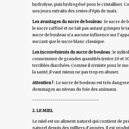
hydrolyse, puis hydrogéné pour le cristalliser. 
nos jours extraits des restes d’épis de maïs.
Les avantages du sucre de bouleau
: le sucre de
le sucre raffiné et ne fait pas autant grimper le 
sucre de bouleau n’a aucune influence sur l’app
sucrant que le sucre blanc classique.
Les inconvénients du sucre de bouleau
: le xylit
consommez de grandes quantités (entre 20 et 30 
terribles diarrhées. Comme il n’existe pour le mo
la santé, il vaut mieux ne pas trop en abuser.
Attention !
: Le sucre de bouleau est très dangere
dommages au niveau du foie des animaux.
---------------------------------
2. LE MIEL
Le miel est un aliment naturel qui contient de p
naturel depuis des milliers d’années. Il est produi