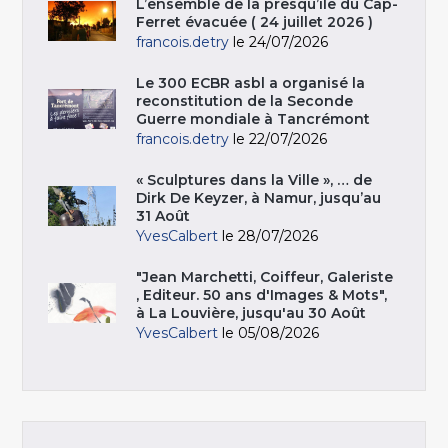
L’ensemble de la presqu’île du Cap-
Ferret évacuée ( 24 juillet 2026 )
francois.detry
le 24/07/2026
Le 300 ECBR asbl a organisé la
reconstitution de la Seconde
Guerre mondiale à Tancrémont
francois.detry
le 22/07/2026
« Sculptures dans la Ville », … de
Dirk De Keyzer, à Namur, jusqu’au
31 Août
YvesCalbert
le 28/07/2026
"Jean Marchetti, Coiffeur, Galeriste
, Editeur. 50 ans d'Images & Mots",
à La Louvière, jusqu'au 30 Août
YvesCalbert
le 05/08/2026