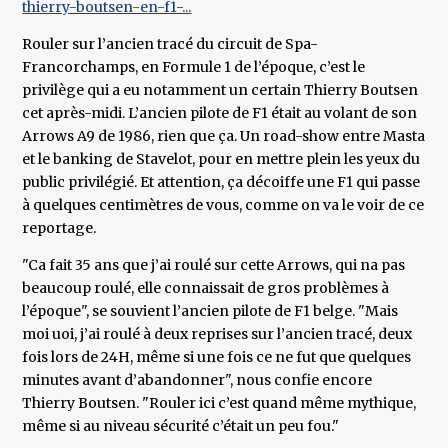
thierry-boutsen-en-f1-...
Rouler sur l’ancien tracé du circuit de Spa-
Francorchamps, en Formule 1 de l’époque, c’est le
privilège qui a eu notamment un certain Thierry Boutsen
cet après-midi. L’ancien pilote de F1 était au volant de son
Arrows A9 de 1986, rien que ça. Un road-show entre Masta
et le banking de Stavelot, pour en mettre plein les yeux du
public privilégié. Et attention, ça décoiffe une F1 qui passe
à quelques centimètres de vous, comme on va le voir de ce
reportage.
"Ca fait 35 ans que j’ai roulé sur cette Arrows, qui na pas
beaucoup roulé, elle connaissait de gros problèmes à
l’époque", se souvient l’ancien pilote de F1 belge. "Mais
moi uoi, j’ai roulé à deux reprises sur l’ancien tracé, deux
fois lors de 24H, même si une fois ce ne fut que quelques
minutes avant d’abandonner", nous confie encore
Thierry Boutsen. "Rouler ici c’est quand même mythique,
même si au niveau sécurité c’était un peu fou."