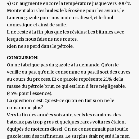
4) On augmente encore la température jusque vers 300°c.
Montent alors les huiles: le kérosène pour les avions, le
fameux gazole pour nos moteurs diesel, et le fioul
domestique et ainsi de suite.
Il ne reste à la fin plus que les résidus: Les bitumes avec
lesquels nous faisons nos routes.
Rien ne se perd dans le pétrole.
CONCLUSION:
On ne fabrique pas du gazole à la demande. Qu’on le
veuille ou pas, qu’on le consomme ou pas, il sort des cuves
au cours du process. Et ce gazole représente 21% de la
masse du pétrole brut, ce qui est loin d’être négligeable.
(45% pour l’essence).
La question c’est: Qu’est-ce qu’on en fait si on ne le
consomme plus?
Vers la fin des années soixante, seuls les camions, des
bateaux pas trop gros et quelques rares voitures étaient
équipés de moteurs diesel. On ne consommait pas tout le
gazole issu des raffineries. Le surplus était rejeté à la mer.