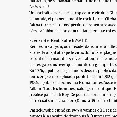
musicien, de sa naissance dans une baraque de 
Let’s rock !
Un portrait « live », de la trop courte vie du « Kin
le monde, et pas seulement le rock. Lorsqu’il chan
fait sa force et l’a aussi perdu. Sa rencontre ave
C’est Méphisto et son contrat faustien... Le roi est 
Scénariste : Kent, Patrick MAHÉ
Kent est né à Lyon, où il réside, dans une famill
et, dès 14 ans, il attrape le virus du rock et pla
seront désormais deux rêves à aboutir et le moteu
autres garçons avec qui il monte un groupe. Ils 
En 1976, il publie ses premiers dessins publiés d
tours en pleine explosion punk. C’est en 1982 qu’
1986, il publie 6 albums aux Humanoïdes Associés
l'album Tous les hommes , salué par la critique. E
, réalisé par Tahiti Boy. Ce portrait serait incomp
d'un essai sur la chanson (Dans la tête d'un chan
Patrick Mahé est né en 1947 à vannes où il réside. Il
Nantes à la Faculté de droit puis à l´Université 