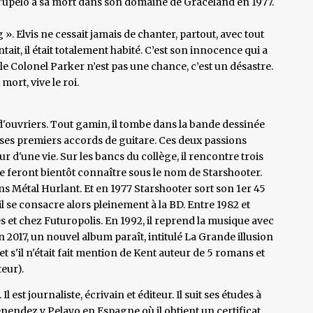
Tupelo à sa mort dans son domaine de Graceland en 1977.
g ». Elvis ne cessait jamais de chanter, partout, avec tout
tait, il était totalement habité. C’est son innocence qui a
c le Colonel Parker n’est pas une chance, c’est un désastre.
mort, vive le roi.
e d'ouvriers. Tout gamin, il tombe dans la bande dessinée
que ses premiers accords de guitare. Ces deux passions
r d'une vie. Sur les bancs du collège, il rencontre trois
se feront bientôt connaître sous le nom de Starshooter.
ans Métal Hurlant. Et en 1977 Starshooter sort son 1er 45
il se consacre alors pleinement à la BD. Entre 1982 et
 et chez Futuropolis. En 1992, il reprend la musique avec
n 2017, un nouvel album paraît, intitulé La Grande illusion
let s'il n'était fait mention de Kent auteur de 5 romans et
teur).
 est journaliste, écrivain et éditeur. Il suit ses études à
Menendez y Pelayo en Espagne où il obtient un certificat