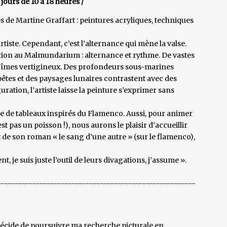
 jours de 10 à 18 heures /
 de Martine Graffart : peintures acryliques, techniques
rtiste. Cependant, c’est l’alternance qui mène la valse.
sition au Malmundarium : alternance et rythme. De vastes
abîmes vertigineux. Des profondeurs sous-marines
tes et des paysages lunaires contrastent avec des
guration, l’artiste laisse la peinture s’exprimer sans
e de tableaux inspirés du Flamenco. Aussi, pour animer
’est pas un poisson !), nous aurons le plaisir d’accueillir
t de son roman « le sang d’une autre » (sur le flamenco),
nt, je suis juste l’outil de leurs divagations, j’assume ».
--------------------------------------------------------
 décide de poursuivre ma recherche picturale en