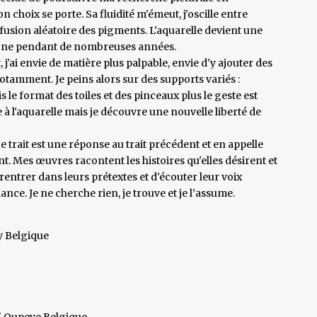
n choix se porte. Sa fluidité m'émeut, j'oscille entre
a fusion aléatoire des pigments. L'aquarelle devient une
eigne pendant de nombreuses années.
j'ai envie de matière plus palpable, envie d'y ajouter des
notamment. Je peins alors sur des supports variés :
is le format des toiles et des pinceaux plus le geste est
e à l'aquarelle mais je découvre une nouvelle liberté de
 trait est une réponse au trait précédent et en appelle
nt. Mes œuvres racontent les histoires qu'elles désirent et
de rentrer dans leurs prétextes et d'écouter leur voix
nce. Je ne cherche rien, je trouve et je l’assume.
 Belgique
" Oupeye Belgique