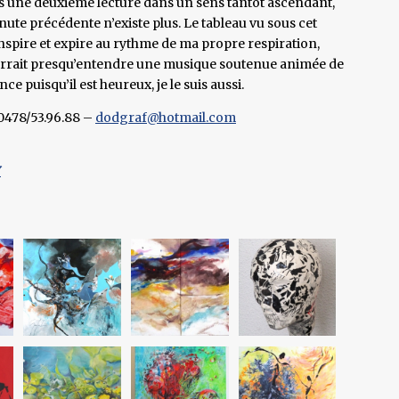
is une deuxième lecture dans un sens tantôt ascendant,
minute précédente n’existe plus. Le tableau vu sous cet
inspire et expire au rythme de ma propre respiration,
rrait presqu’entendre une musique soutenue animée de
ce puisqu’il est heureux, je le suis aussi.
0478/53.96.88 –
dodgraf@hotmail.com
Y