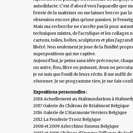
autodidacte. C'est d’abord vers l'aquarelle que mo
l'envie de la maitriser ou me laisser bercer par l
obsession encore plus qu'une passion. Je l'ens
Mais ma recherche ne s'arrête pas là pour autant, 
techniques mixtes, de l'acrylique et les collages 
cartons, toiles, boîtes, sculptures et plus j'agrand
libéré. Non seulement je joue de la fluidité propr
superpositions qui me captive.
Aujourd'hui, je peins sans idée préconçue, chaque
un autre, flou, libre ou puissant, doux ou percuta
je ne suis que l'outil de leurs récits. Il me suffit 
résonner. Je ne programme rien, je me fais confia
Expositions personnelles :
2018 Actuellement au Malmundarium à Malmedy
2017 Galerie du Château de Brialmont Belgique
2014 Galerie de L'Harmonie Verviers Belgique
2012 La Fenderie Trooz Belgique
2008 et 2009 Arlecchino Esneux Belgique
2007 et 2008 Château d'Oupeye "Villages du Sud