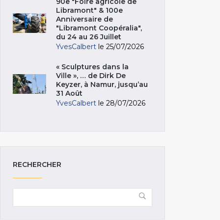
90e "Foire agricole de
Libramont" & 100e
Anniversaire de
"Libramont Coopéralia",
du 24 au 26 Juillet
YvesCalbert
le 25/07/2026
« Sculptures dans la
Ville », … de Dirk De
Keyzer, à Namur, jusqu’au
31 Août
YvesCalbert
le 28/07/2026
RECHERCHER