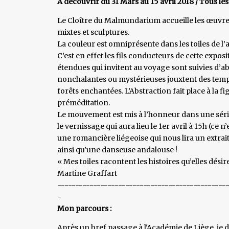
À découvrir du 31 Mars au 15 avril 2018 / Tous les
Le Cloître du Malmundarium accueille les œuvres
mixtes et sculptures.
La couleur est omniprésente dans les toiles de l’a
C’est en effet les fils conducteurs de cette expo
étendues qui invitent au voyage sont suivies d’
nonchalantes ou mystérieuses jouxtent des tempê
forêts enchantées. L’Abstraction fait place à la fi
préméditation.
Le mouvement est mis à l’honneur dans une séri
le vernissage qui aura lieu le 1er avril à 15h (ce n
une romancière liégeoise qui nous lira un extrai
ainsi qu’une danseuse andalouse !
« Mes toiles racontent les histoires qu’elles désire
Martine Graffart
-----------------------------------------------
-
Mon parcours :
Après un bref passage à l'Académie de Liège, je