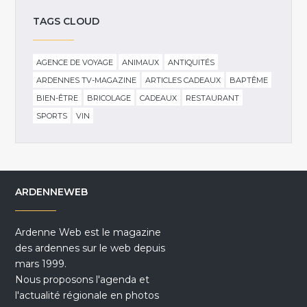
TAGS CLOUD
AGENCE DE VOYAGE
ANIMAUX
ANTIQUITÉS
ARDENNES TV-MAGAZINE
ARTICLES CADEAUX
BAPTÊME
BIEN-ÊTRE
BRICOLAGE
CADEAUX
RESTAURANT
SPORTS
VIN
ARDENNEWEB
Ardenne Web est le magazine
des ardennes sur le web depuis
mars 1999.
Nous proposons l'agenda et
l'actualité régionale en photos