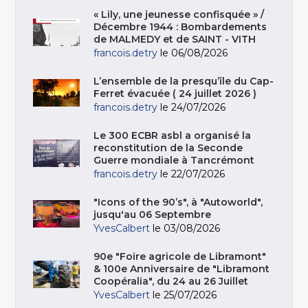
« Lily, une jeunesse confisquée » /
Décembre 1944 : Bombardements
de MALMEDY et de SAINT - VITH
francois.detry
le 06/08/2026
L’ensemble de la presqu’île du Cap-
Ferret évacuée ( 24 juillet 2026 )
francois.detry
le 24/07/2026
Le 300 ECBR asbl a organisé la
reconstitution de la Seconde
Guerre mondiale à Tancrémont
francois.detry
le 22/07/2026
"Icons of the 90’s", à "Autoworld",
jusqu'au 06 Septembre
YvesCalbert
le 03/08/2026
90e "Foire agricole de Libramont"
& 100e Anniversaire de "Libramont
Coopéralia", du 24 au 26 Juillet
YvesCalbert
le 25/07/2026