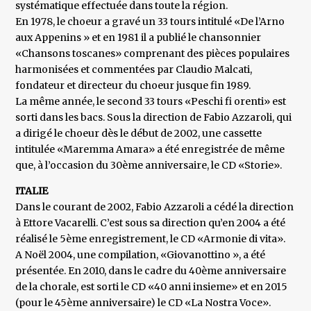
systématique effectuée dans toute la région.
En 1978, le choeur a gravé un 33 tours intitulé «De l’Arno
aux Appenins » et en 1981 il a publié le chansonnier
«Chansons toscanes» comprenant des pièces populaires
harmonisées et commentées par Claudio Malcati,
fondateur et directeur du choeur jusque fin 1989.
La même année, le second 33 tours «Peschi fi orenti» est
sorti dans les bacs. Sous la direction de Fabio Azzaroli, qui
a dirigé le choeur dès le début de 2002, une cassette
intitulée «Maremma Amara» a été enregistrée de même
que, à l’occasion du 30ème anniversaire, le CD «Storie».
ITALIE
Dans le courant de 2002, Fabio Azzaroli a cédé la direction
à Ettore Vacarelli. C’est sous sa direction qu’en 2004 a été
réalisé le 5ème enregistrement, le CD «Armonie di vita».
A Noël 2004, une compilation, «Giovanottino », a été
présentée. En 2010, dans le cadre du 40ème anniversaire
de la chorale, est sorti le CD «40 anni insieme» et en 2015
(pour le 45ème anniversaire) le CD «La Nostra Voce».