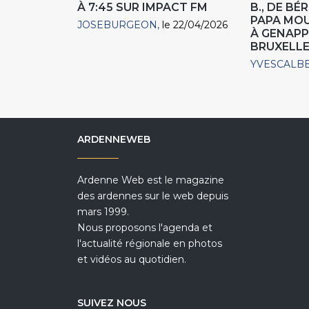
À 7:45 SUR IMPACT FM
B., DE BÉ
PAPA MOU
JOSEBURGEON
le 22/04/2026
À GENAPPE
BRUXELLES
YVESCALB
ARDENNEWEB
Ardenne Web est le magazine
des ardennes sur le web depuis
mars 1999.
Nous proposons l'agenda et
l'actualité régionale en photos
et vidéos au quotidien.
SUIVEZ NOUS