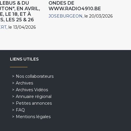
RLEBUS & DU
ONDES DE
TON", EN AVRIL,
WWW.RADIO4910.BE
, LE 18, ET À
JOSEBURGEON
le 20/03/2026
, LES 25 & 26
ERT
le 13/04/2026
LIENS UTILES
Nos collaborateurs
Archives
Archives Vidéos
Annuaire régional
Petites annonces
FAQ
Mentions légales