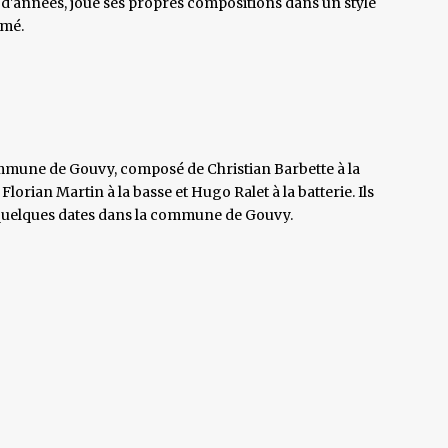
 d'années, joue ses propres compositions dans un style
hmé.
ommune de Gouvy, composé de Christian Barbette à la
lorian Martin à la basse et Hugo Ralet à la batterie. Ils
quelques dates dans la commune de Gouvy.