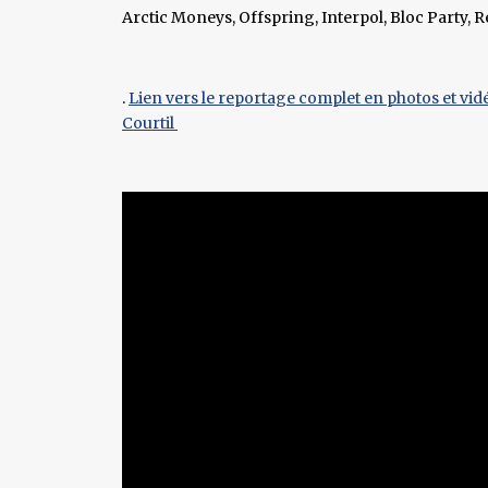
Arctic Moneys, Offspring, Interpol, Bloc Party, Re
.
Lien vers le reportage complet en photos et vid
Courtil