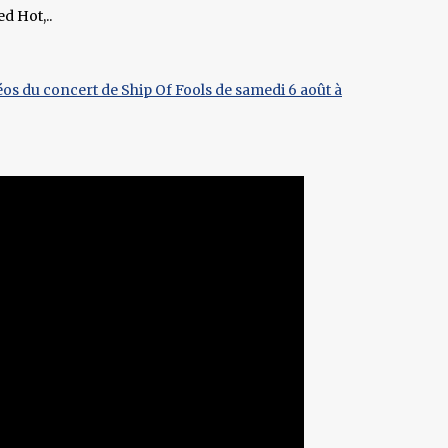
d Hot,..
éos du concert de Ship Of Fools de samedi 6 août à