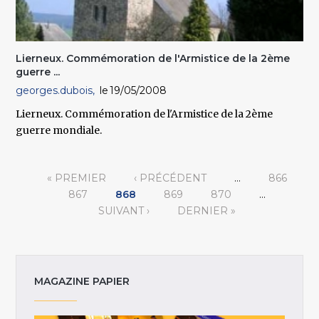
Lierneux. Commémoration de l'Armistice de la 2ème
guerre ...
georges.dubois
19/05/2008
Lierneux. Commémoration de l'Armistice de la 2ème
guerre mondiale.
Pages
« PREMIER
‹ PRÉCÉDENT
…
866
867
868
869
870
…
SUIVANT ›
DERNIER »
MAGAZINE PAPIER