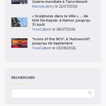
Guerre mondiale à Tancrémont
francois.detry
le 22/07/2026
« Sculptures dans la Ville », … de
Dirk De Keyzer, à Namur, jusqu’au
31 Août
YvesCalbert
le 28/07/2026
"Icons of the 90’s", à "Autoworld",
jusqu'au 06 Septembre
YvesCalbert
le 03/08/2026
RECHERCHER