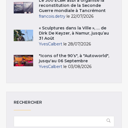
Le 300 ECBR asbl a organisé la
reconstitution de la Seconde
Guerre mondiale à Tancrémont
francois.detry
le 22/07/2026
« Sculptures dans la Ville », … de
Dirk De Keyzer, à Namur, jusqu’au
31 Août
YvesCalbert
le 28/07/2026
"Icons of the 90’s", à "Autoworld",
jusqu'au 06 Septembre
YvesCalbert
le 03/08/2026
RECHERCHER