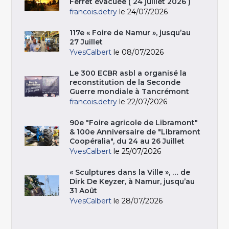
Ferret évacuée ( 24 juillet 2026 )
francois.detry
le 24/07/2026
117e « Foire de Namur », jusqu’au
27 Juillet
YvesCalbert
le 08/07/2026
Le 300 ECBR asbl a organisé la
reconstitution de la Seconde
Guerre mondiale à Tancrémont
francois.detry
le 22/07/2026
90e "Foire agricole de Libramont"
& 100e Anniversaire de "Libramont
Coopéralia", du 24 au 26 Juillet
YvesCalbert
le 25/07/2026
« Sculptures dans la Ville », … de
Dirk De Keyzer, à Namur, jusqu’au
31 Août
YvesCalbert
le 28/07/2026