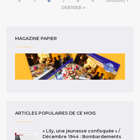
4
5
6
7
8
9
SUIVANT ›
DERNIER »
MAGAZINE PAPIER
ARTICLES POPULAIRES DE CE MOIS
« Lily, une jeunesse confisquée » /
Décembre 1944 : Bombardements