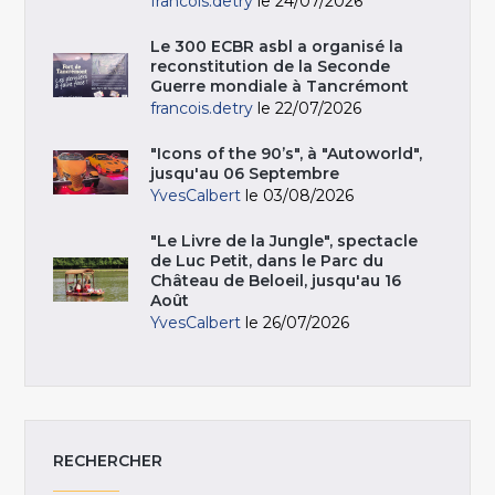
francois.detry
le 24/07/2026
Le 300 ECBR asbl a organisé la
reconstitution de la Seconde
Guerre mondiale à Tancrémont
francois.detry
le 22/07/2026
"Icons of the 90’s", à "Autoworld",
jusqu'au 06 Septembre
YvesCalbert
le 03/08/2026
"Le Livre de la Jungle", spectacle
de Luc Petit, dans le Parc du
Château de Beloeil, jusqu'au 16
Août
YvesCalbert
le 26/07/2026
RECHERCHER