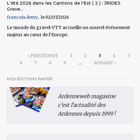
L'été 2026 dans les Cantons de l'Est ( 2 ) : 3RIDES
Grave...
francois.detry
02/07/2026
Le monde du gravel-VTT accueille un nouvel événement
majeur au cœur de l’Europe.
Pages
‹ PRÉCÉDENT
1
2
3
4
5
6
7
8
9
…
SUIVANT ›
NOS ÉDITIONS PAPIER
Ardenneweb magasine
c'est l'actualité des
Ardennes depuis 1999 !