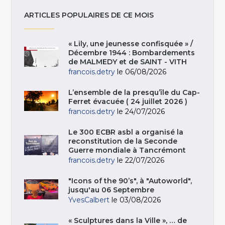
ARTICLES POPULAIRES DE CE MOIS
« Lily, une jeunesse confisquée » /
Décembre 1944 : Bombardements
de MALMEDY et de SAINT - VITH
francois.detry
le 06/08/2026
L’ensemble de la presqu’île du Cap-
Ferret évacuée ( 24 juillet 2026 )
francois.detry
le 24/07/2026
Le 300 ECBR asbl a organisé la
reconstitution de la Seconde
Guerre mondiale à Tancrémont
francois.detry
le 22/07/2026
"Icons of the 90’s", à "Autoworld",
jusqu'au 06 Septembre
YvesCalbert
le 03/08/2026
« Sculptures dans la Ville », … de