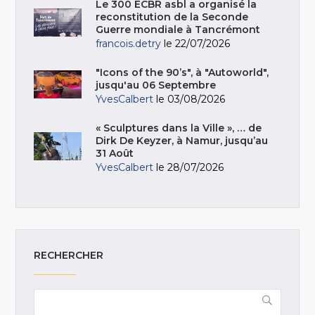
Le 300 ECBR asbl a organisé la
reconstitution de la Seconde
Guerre mondiale à Tancrémont
francois.detry
le 22/07/2026
"Icons of the 90’s", à "Autoworld",
jusqu'au 06 Septembre
YvesCalbert
le 03/08/2026
« Sculptures dans la Ville », … de
Dirk De Keyzer, à Namur, jusqu’au
31 Août
YvesCalbert
le 28/07/2026
RECHERCHER