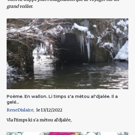
grand voilier.
Poème. En wallon. Li timps s'a mètou al'djalée. Il a
gelé...
ReneDislaire
13/12/2022
Vla l'timps ki s'a mètou al'djalée,