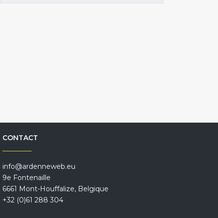
CONTACT
info@ardenneweb.eu
9e Fontenaille
6661 Mont-Houffalize, Belgique
+32 (0)61 288 304