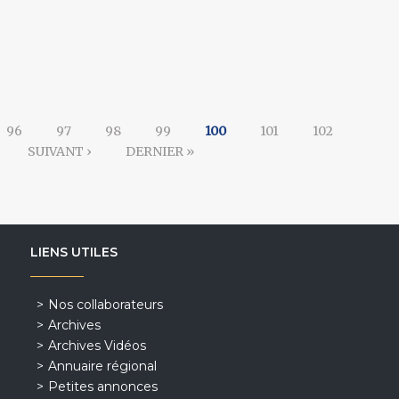
96
97
98
99
100
101
102
SUIVANT ›
DERNIER »
LIENS UTILES
Nos collaborateurs
Archives
Archives Vidéos
Annuaire régional
Petites annonces