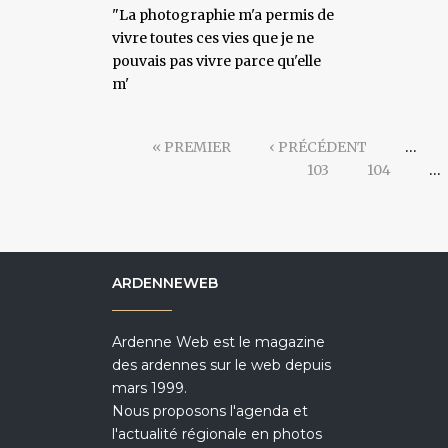
"La photographie m'a permis de
vivre toutes ces vies que je ne
pouvais pas vivre parce qu'elle
m'
« PREMIER
‹ PRÉCÉDENT
…
103
104
…
ARDENNEWEB
Ardenne Web est le magazine
des ardennes sur le web depuis
mars 1999.
Nous proposons l'agenda et
l'actualité régionale en photos