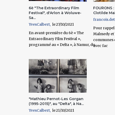
6è "The Extraordinary Film
FOURONS :
Festival", d'Arlon à Woluwe-
Clotilde Mail
Sa...
francois.det
YvesCalbert
27/10/2021
Pour rappel :
En avant-première du 6è « The
Malmedy et
Extraordinary Film Festival »,
communes d
programmé au « Delta », à Namur, du
avec fac
"Mathieu Pernot-Les Gorgan
(1995-2015)", au "Delta", à Na...
YvesCalbert
21/10/2021