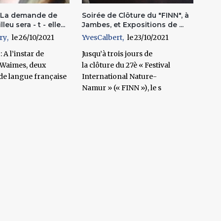
 La demande de
Soirée de Clôture du "FINN", à
leu sera - t - elle...
Jambes, et Expositions de ...
ry
26/10/2021
YvesCalbert
23/10/2021
 A l’instar de
Jusqu’à trois jours de
 Waimes, deux
la clôture du 27è « Festival
e langue française
International Nature-
Namur » (« FINN »), le s