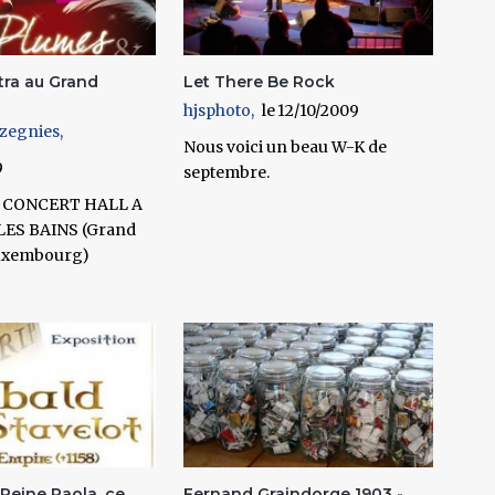
tra au Grand
Let There Be Rock
hjsphoto
12/10/2009
azegnies
Nous voici un beau W-K de
9
septembre.
U CONCERT HALL A
ES BAINS (Grand
uxembourg)
 Reine Paola, ce
Fernand Graindorge 1903 -