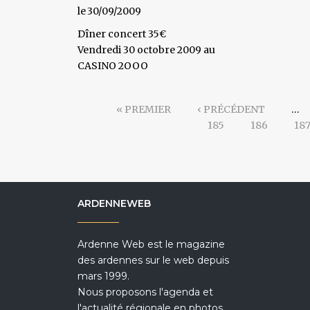
30/09/2009
Dîner concert 35€
Vendredi 30 octobre 2009 au
CASINO 2OOO
« PREMIER
‹ PRÉCÉDENT
…
185
186
18
ARDENNEWEB
Ardenne Web est le magazine
des ardennes sur le web depuis
mars 1999.
Nous proposons l'agenda et
l'actualité régionale en photos