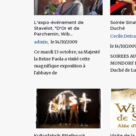
L'expo-événement de
Soirée Sina
Stavelot, "D'Or et de
Duché
Parchemin, Wib...
Cecile.Detr
admin
14/10/2009
14/10/200
Ce mardi 13 octobre, sa Majesté
SOIREES A
la Reine Paola a visité cette
MONDORF L
magnifique exposition à
Duché de L
l'abbaye de
Kulturfabrik Ettelbruck
Visite de la