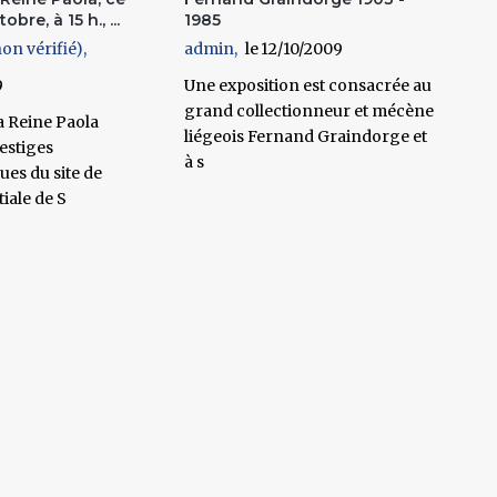
bre, à 15 h., ...
1985
n vérifié)
admin
12/10/2009
9
Une exposition est consacrée au
grand collectionneur et mécène
a Reine Paola
liégeois Fernand Graindorge et
vestiges
à s
ues du site de
tiale de S