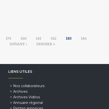
179
180
181
182
183
184
7
SUIVANT ›
DERNIER »
LIENS UTILES
Nos collaborateurs
Archives
Archives Vidéos
Annuaire régional
Petites annonces