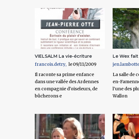
Pages
VIELSALM La vie-écriture
Le Wex fait
francois.detry
09/11/2009
jen.lambott
Il raconte sa prime enfance
La salle de
dans une vallée des Ardennes
en-Famenne 
en compagnie d'oiseleurs, de
l’une des p
bûcherons e
Wallon