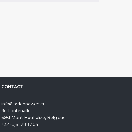
CONTACT
info@ardenneweb.eu
9e Fontenaille
6661 Mont-Houffalize, Belgique
+32 (0)61 288 304