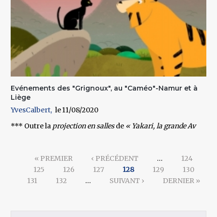
Evénements des "Grignoux", au "Caméo"-Namur et à
Liège
YvesCalbert
11/08/2020
***
Outre la
projection en salles
de
« Yakari, la grande Av
Pages
« PREMIER
‹ PRÉCÉDENT
…
124
125
126
127
128
129
130
131
132
…
SUIVANT ›
DERNIER »