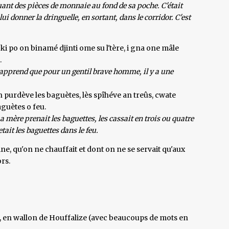
muant des pièces de monnaie au fond de sa poche. C'était
i donner la dringuelle, en sortant, dans le corridor. C'est
ki po on binamé djinti ome su l'tère, i gna one mâle
.
n apprend que pour un gentil brave homme, il y a une
n purdève les baguètes, lès spîhéve an treûs, cwate
aguètes o feu.
a mère prenait les baguettes, les cassait en trois ou quatre
tait les baguettes dans le feu.
ine, qu'on ne chauffait et dont on ne se servait qu'aux
rs.
s, en wallon de Houffalize (avec beaucoups de mots en