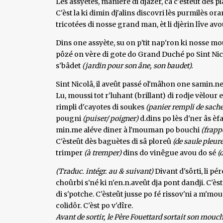
Lès assyètes, manière di djâzer, ca c'èsteût des pl
C'èst la ki dimin dj'alins discovri lès purmilès or
tricotées di nosse grand man, èt li djèrin lîve av
Dins one assyète, su on p'tit nap'ron ki nosse m
pôzé on vère di gote do Grand Duché po Sint Ni
s'bâdet
(jardin pour son âne, son baudet).
Sint Nicolâ, il aveût passé ol'mâhon one samin.ne
Lu, moussi tot r'luhant (brillant) di rodje vèlour
rimpli d'cayotes di soukes
(panier rempli de sache
pougni
(puiser/
poigner)
d.dins po lès d'ner âs èf
min.me aléve diner à l'mouman po bouchi
(frappe
C'èsteût dès baguètes di sâ ploreû
(de saule pleure
trimper
(à
tremper)
dins do vinêgue avou do sé
(
(Traduc. intégr. au & suivant)
Divant d'sôrti, li p
choûrbi s'né ki n'en.n.aveût dja pont dandji. C'ès
di s'potche. C'èsteût jusse po fé rissov'ni a m'mou
colidôr. C'èst po v'dîre.
Avant de sortir, le Père Fouettard sortait son mouc