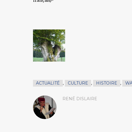
français)-
ACTUALITÉ
,
CULTURE
,
HISTOIRE
,
WA
RENÉ DISLAIRE