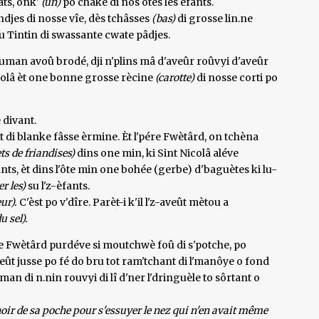
ats, onk'
(un)
po chake di nos ôtes lès èfants.
andjes di nosse vîe, dès tchâsses
(bas)
di grosse lin.ne
ou Tintin di swassante cwate pâdjes.
ouman avoû brodé, dji n'plins mâ d'aveûr roûvyi d'aveûr
colâ èt one bonne grosse rècine
(carotte)
di nosse corti po
 divant.
 et di blanke fâsse èrmine. Èt l'pére Fwètârd, on tchèna
ts de friandises)
dins one min, ki Sint Nicolâ aléve
ants, èt dins l'ôte min one bohée (gerbe) d'baguètes ki lu-
r les)
su l'z-èfants.
ur).
C'èst po v'dîre. Parèt-i k'il l'z-aveût mètou a
du sel).
ére Fwètârd purdéve si moutchwè foû di s'potche, po
teût jusse po fé do bru tot ram'tchant di l'manôye o fond
man di n.nin rouvyi di lî d'ner l'dringuèle to sôrtant o
hoir de sa poche pour s'essuyer le nez qui n'en avait même