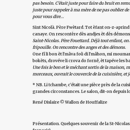
pas besoin. C'était juste pour faire du bruit en re
juste pour rappeler à ma mère de ne pas oublier de lu
pour vous dire...
Sint Nicolà. Père Fwètard. Tot èfant on-z-aprind 
canaye. On rescontère dès andjes èt dès démons
Saint-Nicolas. Père Fouettard. Déjà tout enfant, o
fripouille. On rencontre des anges et des démons.
One fî li bon èt l'mâva foû di l'mâhon, mi mouma
bokèts, drovéve li crova do fornê, èt tapéve les b
Une fois le bon et le méchant sortis de la maison, m
morceaux, ouvrait le couvercle de la cuisinière, et je
* NB. Li tchambe, c'était une pièce près de la cuis
grandes circonstances. Le salon, dit-on depuis lo
René Dislaire © Wallon de Houffalize
Présentation. Quelques souvenir de la St-Nicola