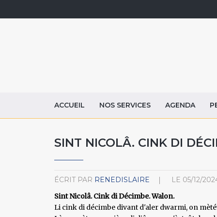
ACCUEIL
NOS SERVICES
AGENDA
P
SINT NICOLÂ. CINK DI DÉ
ÉCRIT PAR
RENEDISLAIRE
LE
05/12/202
Sint Nicolâ. Cink di Décimbe. Walon.
Li cink di décimbe divant d'aler dwarmi, on mèté