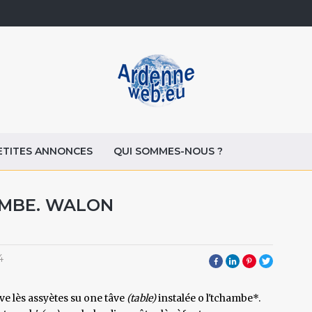
ETITES ANNONCES
QUI SOMMES-NOUS ?
CIMBE. WALON
4
ve lès assyètes su one tâve
(table)
instalée o l'tchambe*.