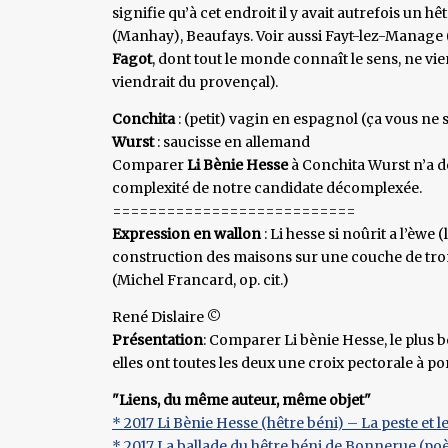
signifie qu’à cet endroit il y avait autrefois un h
(Manhay), Beaufays. Voir aussi Fayt-lez-Manage 
Fagot
, dont tout le monde connaît le sens, ne vie
viendrait du provençal).
Conchita
: (petit) vagin en espagnol (ça vous ne s
Wurst
: saucisse en allemand
Comparer
Li Bènie Hesse
à Conchita Wurst n’a d
complexité de notre candidate décomplexée.
===========================
Expression en wallon
: Li hesse si noûrit a l’èwe 
construction des maisons sur une couche de tron
(Michel Francard, op. cit.)
René Dislaire ©
Présentation
: Comparer Li bènie Hesse, le plus b
elles ont toutes les deux une croix pectorale à por
"Liens, du même auteur, même objet"
* 2017 Li Bènie Hesse (hêtre béni) – La peste et 
* 2017 La ballade du hêtre béni de Bonnerue (p