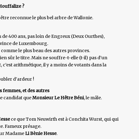
Houffalize ?
être reconnue le plus bel arbre de Wallonie.
us de 400 ans, pas loin de Engreux (Deux Ourthes),
ovince de Luxembourg.
s comme le plus beau des autres provinces.
en sûr le titre. Mais ne souffre-t-elle (t-il) pas d’un
, c’est arithmétique, il y a moins de votants dans la
ubler d’ardeur !
es femmes, et des autres
ême candidat que
Monsieur Le Hêtre Béni
, le mâle.
Hesse
ce que Tom Neuwirth est à Conchita Wurst, qui qui
te. Fameux présage.
pour Madame
Li Bènie Hesse
.