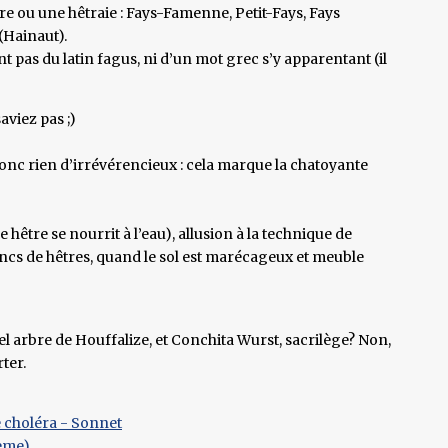
être ou une hêtraie : Fays-Famenne, Petit-Fays, Fays
(Hainaut).
nt pas du latin fagus, ni d’un mot grec s’y apparentant (il
aviez pas ;)
onc rien d’irrévérencieux : cela marque la chatoyante
(le hêtre se nourrit à l’eau), allusion à la technique de
cs de hêtres, quand le sol est marécageux et meuble
el arbre de Houffalize, et Conchita Wurst, sacrilège? Non,
ter.
le choléra - Sonnet
oème)