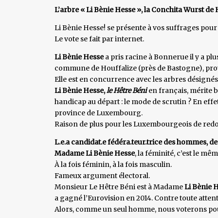
L’arbre « Li Bènie Hesse », la Conchita Wurst de 
Li Bènie Hesse! se présente à vos suffrages pour 
Le vote se fait par internet.
Li Bènie Hesse
a pris racine à Bonnerue il y a pl
commune de Houffalize (près de Bastogne), pr
Elle est en concurrence avec les arbres désigné
Li Bènie Hesse,
le Hêtre Béni
en français, mérite bi
handicap au départ : le mode de scrutin ? En effet
province de Luxembourg.
Raison de plus pour les Luxembourgeois de redo
L.e.a candidat.e fédéra.teur.trice des hommes, d
Madame Li Bènie Hesse
, la féminité, c’est le m
À la fois féminin, à la fois masculin.
Fameux argument électoral.
Monsieur Le Hêtre Béni est à Madame
Li Bènie 
a gagné l’Eurovision en 2014. Contre toute atten
Alors, comme un seul homme, nous voterons 