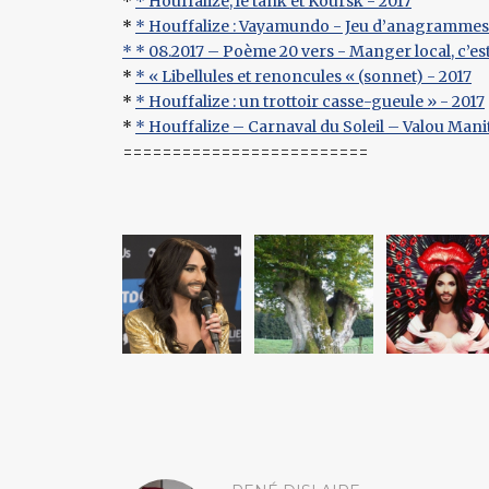
*
* Houffalize, le tank et Koursk - 2017
*
* Houffalize : Vayamundo - Jeu d’anagrammes 
*
* 08.2017 – Poème 20 vers - Manger local, c’est 
*
* « Libellules et renoncules « (sonnet) - 2017
*
* Houffalize : un trottoir casse-gueule » - 2017
*
* Houffalize – Carnaval du Soleil – Valou Man
=========================