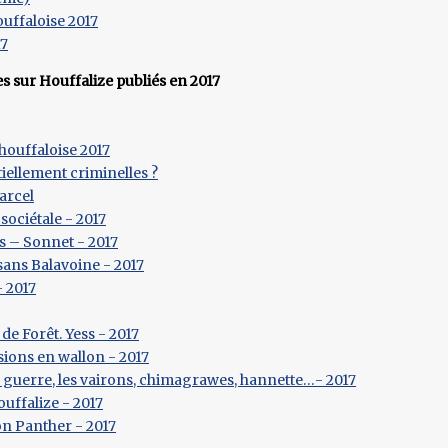
ouffaloise 2017
17
es sur Houffalize publiés en 2017
 houffaloise 2017
tiellement criminelles ?
Marcel
sociétale - 2017
s – Sonnet - 2017
sans Balavoine - 2017
- 2017
 de Forêt. Yess - 2017
sions en wallon - 2017
a guerre, les vairons, chimagrawes, hannette…- 2017
ouffalize - 2017
on Panther - 2017