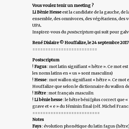
Vous voulez tenir un meeting ?
Li Bènie Hesse
est la candidate de la gauche, de 
ensemble, des omnivores, des végétariens, des vég
UPA.
Inspirez-vous du
postscriptum
qui suit pour galv
René Dislaire © Houffalize, le 24 septembre 2017
=========================
Postscriptum
!
Fagus
: mot latin signifiant « hêtre ». Ce mot est
les noms latins en « us » sont masculins)
!
Hesse
: mot wallon signifiant « hêtre ». Ce mot 
Houffalize que selon le dictionnaire du wallon d
!
Hêtre
: mot français
masculin
.
!
Li bènie hesse
: le hêtre béni [plus correct que 
grave et « e » du féminin final (réf. Michel Francar
==========================
Notes
Fays
: évolution phonétique du latin fagus (hêtr