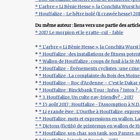
* L’arbre « Li Bènie Hesse », la Conchita Wurst h
* Houffalize - Le hêtre isolé (li crawée hesse) 20
Du même auteur : liens vers une partie des articl
* 2017 Le morpion et le gratte-cul - fable
*
* L’arbre « Li Bènie Hesse », la Conchita Wurst
*
* Houffalize : des installations de fitness poten
*
* Wallon de Houffalize : coups de fusil à la St-
*
* Houffalize - Événements cyclistes : une crise 
*
* Houffalize : La complainte du Bois des Moine
*
* Houffalize – Roc d’Ardenne – C’est le Dakar 
*
* Houffalize : Binckbank Tour : Infos ? Intox ? 
*
* 3. Houffalize. Un culte gay-friendly? - 2017
*
* 15 août 2017 : Houffalize - l’Assomption à N.D.
*
* Li grande èwe : L’Ourthe à Houffalize, expres
*
* Houffalize, mots et expressions en wallon. L
*
* Dictons (fictifs) de printemps en wallon de H
*
* Houffalize, son char, son tank, son Panzer, s