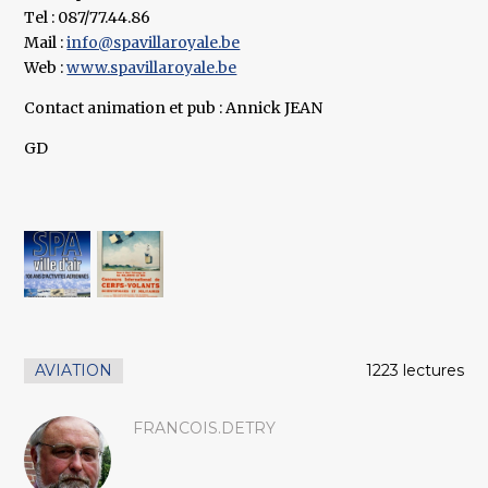
Tel : 087/77.44.86
Mail :
info@spavillaroyale.be
Web :
www.spavillaroyale.be
Contact animation et pub : Annick JEAN
GD
AVIATION
1223 lectures
FRANCOIS.DETRY