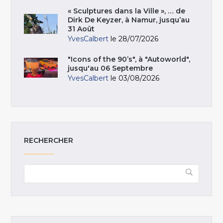
« Sculptures dans la Ville », … de
Dirk De Keyzer, à Namur, jusqu’au
31 Août
YvesCalbert
le 28/07/2026
"Icons of the 90’s", à "Autoworld",
jusqu'au 06 Septembre
YvesCalbert
le 03/08/2026
RECHERCHER