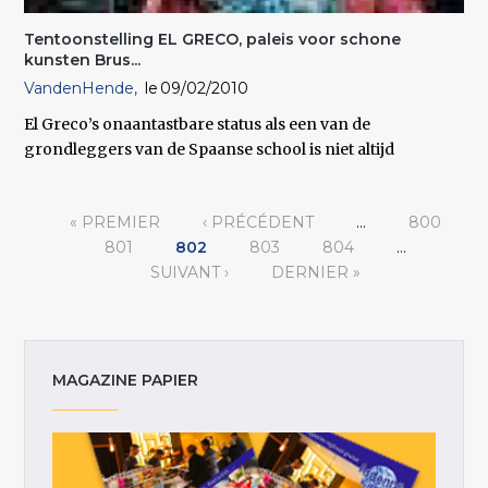
Tentoonstelling EL GRECO, paleis voor schone
kunsten Brus...
VandenHende
09/02/2010
El Greco’s onaantastbare status als een van de
grondleggers van de Spaanse school is niet altijd
Pages
« PREMIER
‹ PRÉCÉDENT
…
800
801
802
803
804
…
SUIVANT ›
DERNIER »
MAGAZINE PAPIER