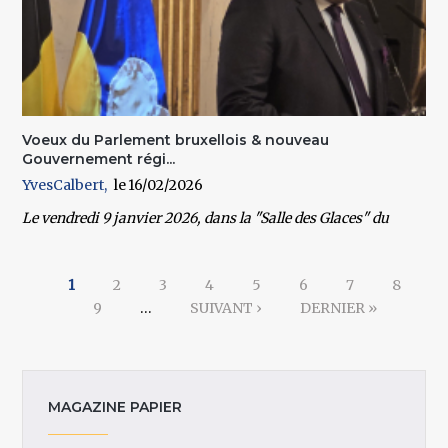
Voeux du Parlement bruxellois & nouveau
Gouvernement régi...
YvesCalbert
16/02/2026
Le
vendredi 9 janvier 2026
, dans la
"Salle des Glaces"
du
Pages
1
2
3
4
5
6
7
8
9
…
SUIVANT ›
DERNIER »
MAGAZINE PAPIER