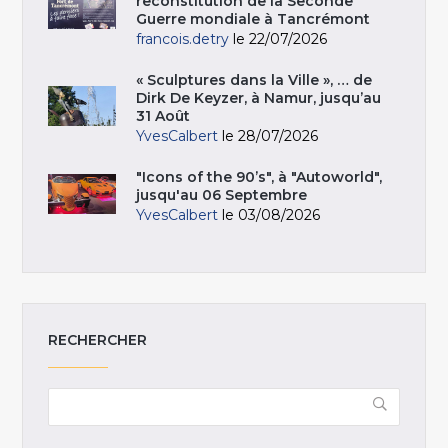
reconstitution de la Seconde
Guerre mondiale à Tancrémont
francois.detry
le 22/07/2026
« Sculptures dans la Ville », … de
Dirk De Keyzer, à Namur, jusqu’au
31 Août
YvesCalbert
le 28/07/2026
"Icons of the 90’s", à "Autoworld",
jusqu'au 06 Septembre
YvesCalbert
le 03/08/2026
RECHERCHER