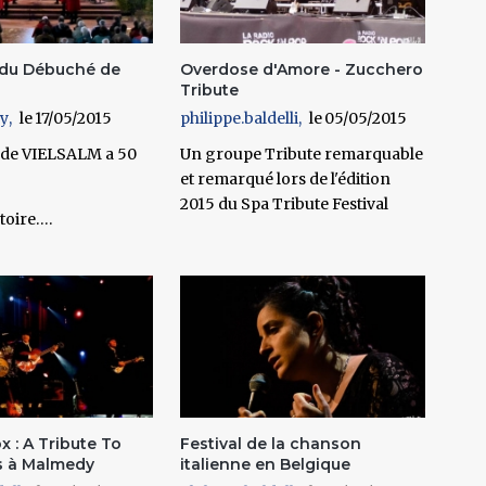
 du Débuché de
Overdose d'Amore - Zucchero
Tribute
my
17/05/2015
philippe.baldelli
05/05/2015
 de VIELSALM a 50
Un groupe Tribute remarquable
et remarqué lors de l'édition
2015 du
Spa Tribute Festival
toire….
 : A Tribute To
Festival de la chanson
s à Malmedy
italienne en Belgique