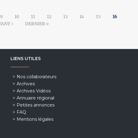
9
10
11
12
13
14
15
16
VANT ›
DERNIER »
LIENS UTILES
Nos collaborateurs
Archives
Archives Vidéos
Annuaire régional
Petites annonces
FAQ
Mentions légales