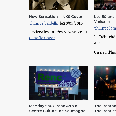
New Sensation - INXS Cover
Les 50 ans
Vielsalm
philippe.baldelli
20/05/2015
philippe.la
Revivez les années New Wave au
Le Débuché
Seneffe Cover
ans
Un peu d’his
Mandaye aux Renc'Arts du
The Beatbox
Centre Culturel de Soumagne
The Beatle