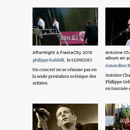
Pages
AfterNight à FiestaCity 2015
Antoine Ch
album en p
philippe.baldelli
11/09/2015
Amandine.R
Un concert ne se résume pas en
Antoine Chan
la seule prestation scénique des
Philippe Gel
artistes.
en tournée d