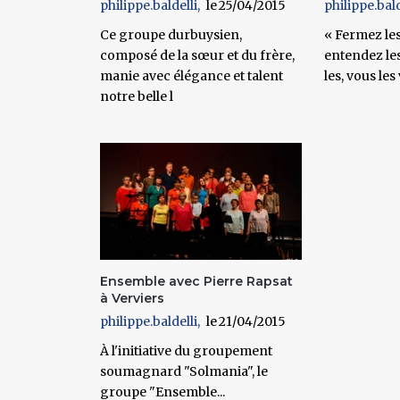
philippe.baldelli
25/04/2015
philippe.bald
Ce groupe durbuysien,
« Fermez les
composé de la sœur et du frère,
entendez les
manie avec élégance et talent
les, vous les
notre belle l
Ensemble avec Pierre Rapsat
à Verviers
philippe.baldelli
21/04/2015
À l'initiative du groupement
soumagnard "Solmania", le
groupe "Ensemble...