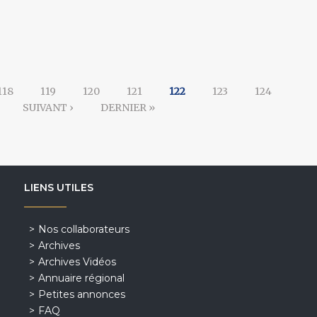
118
119
120
121
122
123
124
SUIVANT ›
DERNIER »
LIENS UTILES
Nos collaborateurs
Archives
Archives Vidéos
Annuaire régional
Petites annonces
FAQ