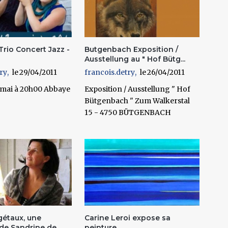
rio Concert Jazz -
Butgenbach Exposition /
Ausstellung au " Hof Bütg...
ry
29/04/2011
francois.detry
26/04/2011
 mai à 20h00 Abbaye
Exposition / Ausstellung " Hof
Bütgenbach " Zum Walkerstal
15 - 4750 BÜTGENBACH
gétaux, une
Carine Leroi expose sa
 de Sandrine de
peinture