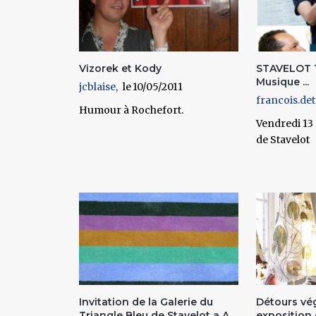
Vizorek et Kody
STAVELOT T
Musique ...
jcblaise
10/05/2011
francois.det
Humour à Rochefort.
Vendredi 13
de Stavelot
Invitation de la Galerie du
Détours vé
Triangle Bleu de Stavelot a A...
exposition