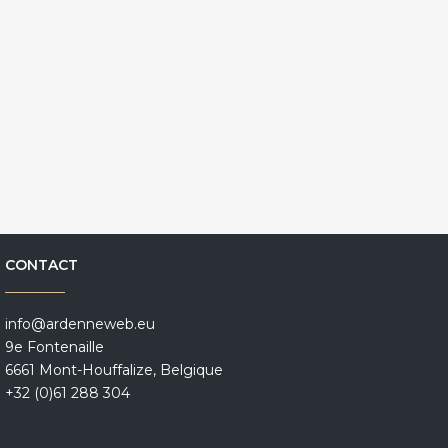
CONTACT
info@ardenneweb.eu
9e Fontenaille
6661 Mont-Houffalize, Belgique
+32 (0)61 288 304