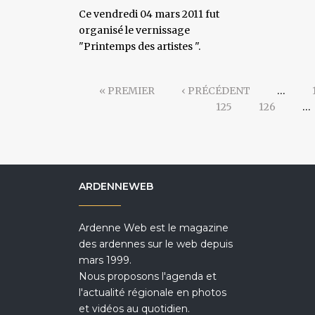
Ce vendredi 04 mars 2011 fut
organisé le vernissage
"Printemps des artistes ".
« PREMIER
‹ PRÉCÉDENT
…
125
126
…
ARDENNEWEB
Ardenne Web est le magazine
des ardennes sur le web depuis
mars 1999.
Nous proposons l'agenda et
l'actualité régionale en photos
et vidéos au quotidien.