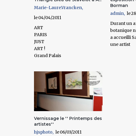
Borman
Marie-Laure.Vrancken
admin
28
04/04/2011
Durant un an
ART
botanique n
PARIS
a accueilli
JUST
une artist
ART !
Grand Palais
Vernissage le '' Printemps des
artistes''
hjsphoto
06/03/2011