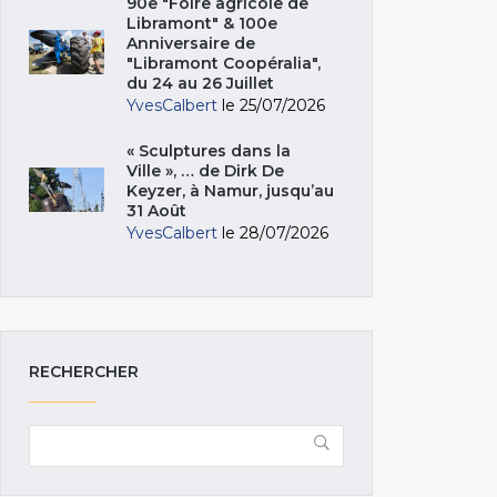
90e "Foire agricole de
Libramont" & 100e
Anniversaire de
"Libramont Coopéralia",
du 24 au 26 Juillet
YvesCalbert
le 25/07/2026
« Sculptures dans la
Ville », … de Dirk De
Keyzer, à Namur, jusqu’au
31 Août
YvesCalbert
le 28/07/2026
RECHERCHER