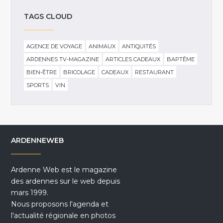
TAGS CLOUD
AGENCE DE VOYAGE
ANIMAUX
ANTIQUITÉS
ARDENNES TV-MAGAZINE
ARTICLES CADEAUX
BAPTÊME
BIEN-ÊTRE
BRICOLAGE
CADEAUX
RESTAURANT
SPORTS
VIN
ARDENNEWEB
Ardenne Web est le magazine
des ardennes sur le web depuis
mars 1999.
Nous proposons l'agenda et
l'actualité régionale en photos