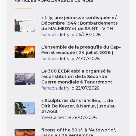
ARTICLES POPULAIRES DE CE MOIS
« Lily, une jeunesse confisquée » /
Décembre 1944 : Bombardements
de MALMEDY et de SAINT - VITH
francois.detry
le 06/08/2026
L’ensemble de la presqu’île du Cap-
Ferret évacuée ( 24 juillet 2026 )
francois.detry
le 24/07/2026
Le 300 ECBR asbl a organisé la
reconstitution de la Seconde
Guerre mondiale à Tancrémont
francois.detry
le 22/07/2026
« Sculptures dans la Ville », … de
Dirk De Keyzer, à Namur, jusqu’au
31 Août
YvesCalbert
le 28/07/2026
"Icons of the 90’s", à "Autoworld",
jusqu'au 06 Septembre