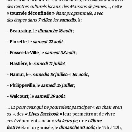
des Centres culturels locaux
,
des Maisons de Jeunes
, ..., cette
« tournée déconfinée »
étant programmée, avec
des étapes dans
7 villes
,
les
samedis
, à :
-
Beauraing
, le
dimanche 16 août
;
-
Floreffe
, le
samedi 22 août
;
-
Fosses-la-Ville
, le
samedi 08 août
;
-
Hastière
, le
samedi 11 juillet
;
-
Namur
, les
samedis 18 juillet
et
1er août
;
-
Philippeville
, le
samedi 25 juillet
;
-
Walcourt
,
le
samedi 29 août
.
… Et
pour ceux qui ne pourraient participer « en chair et en
os »
, des
« Lives Facebook »
leur permettront de vivre
ces événements locaux
via leurs pc
, une
clôture
festive
étant organisée, le
dimanche 30
août
, de 15h à 22h,