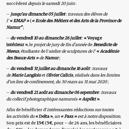
succèdent
depuis le samedi 20 juin
:
–
jusqu’au dimanche 05 juillet
:
travaux des élèves de
l’
« EMAP »
(
« Ecole des Métiers et des Arts de la Province de
Namur"
;
–
du vendredi 10 au dimanche 26 juillet
:
« Voyage
intérieur »
, le
projet de jury de fin d’année
de
Benedicte de
Meeus
, étudiante de l’a
telier de sculptures de l’
« Académie
des Beaux-Arts »
de
Namur
;
–
du vendredi 31 juillet au dimanche 16 août
:
travaux
de
Marie Langlois
et
Olivier Calicis
,
réalisés dans les limites
d’un lieu de confinement,
du 30 mars au 31 mai 2020
;
–
du vendredi 21 août au dimanche 06 sepembre
:
travaux
du collecif photographique namurois
« Aspëkt »
.
Afin de bénéficier d’
intéressantes réductions sur toutes
les activités du
« Delta »
,
un
« Pass »
est à notre disposition.
Son prix est de
15€
(
5€
, pour – de 26 ans, les bénéficiaires