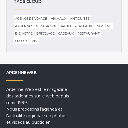
TAGS CLOUD
AGENCE DE VOYAGE
ANIMAUX
ANTIQUITÉS
ARDENNES TV-MAGAZINE
ARTICLES CADEAUX
BAPTÊME
BIEN-ÊTRE
BRICOLAGE
CADEAUX
RESTAURANT
SPORTS
VIN
ARDENNEWEB
Ardenne Web est le magazine
des ardennes sur le web depuis
mars 1999.
Nous proposons l'agenda et
l'actualité régionale en photos
et vidéos au quotidien.