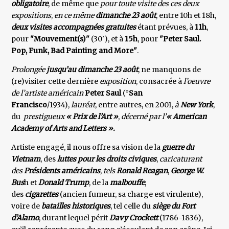
obligatoire
, de même que
pour toute visite des ces deux
expositions
,
en ce même
dimanche 23 août
, entre 10h et 18h,
deux visites accompagnées gratuites
étant prévues, à
11h
,
pour
"Mouvement(s)"
(30'), et à
15h
, pour
"Peter Saul.
Pop, Funk, Bad Painting and More"
.
Prolongée
jusqu’au dimanche 23 août
, ne manquons de
(re)visiter cette dernière
exposition
, consacrée à
l’oeuvre
de l’artiste américain
Peter Saul
(°
San
Francisco
/1934),
lauréat
, entre autres, en 2001,
à
New York
,
du
prestigueux
« Prix de l’Art »
,
décerné par l’
« American
Academy of Arts and Letters ».
Artiste engagé, il nous offre sa vision de la
guerre du
Vietnam
, des
luttes pour les droits civiques
,
caricaturant
des
Présidents américains
,
tels
Ronald Reagan
,
George W.
Bus
h et
Donald Trump
, de la
malbouffe
,
des
cigarettes
(ancien fumeur, sa charge est virulente),
voire de
batailles historiques
, tel celle du
siège du Fort
d’Alamo
, durant lequel périt
Davy Crockett
(1786-1836),