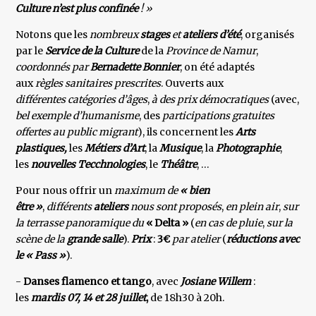
Culture n’est plus confinée
! »
Notons que les
nombreux
stages
et
ateliers d’été
, organisés
par le
Service de la Culture
de la
Province de Namur
,
coordonnés par
Bernadette Bonnier
, on été adaptés
aux
règles sanitaires prescrites
. Ouverts aux
différentes catégories d’âges
,
à des prix démocratiques
(avec,
bel exemple d’humanisme
, des
participations gratuites
offertes au public migrant
), ils concernent les
Arts
plastiques,
les
Métiers d’Art
, la
Musique
, la
Photographie
,
les
nouvelles Tecchnologies
, le
Théâtre
, …
Pour nous offrir un
maximum de
« bien
être »
,
différents
ateliers
nous sont proposés
,
en plein air
,
sur
la terrasse
panoramique du
« Delta »
(
en cas de pluie
,
sur la
scène de la
grande salle
).
Prix
:
3€
par atelier
(
réductions avec
le « Pass »
).
-
Danses flamenco et tango
, avec
Josiane Willem
:
les
mardis 07, 14 et 28 juillet
,
de 18h30 à 20h.