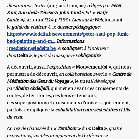
illustrations
,
textes
(anglais-français)
rédigés par
Peter
Saul
,
Annabelle Ténèze
&
John Yaude
(
Ed.
« Hatje
Cantz »
/cartonné/224 p./38€).
Lien sur le Web
, incluant
le
guide du visiteur
& le
dossier pédagogique
:
https://www.ledelta.be/evenements/peter-saul-pop-funk-
bad-painting-and-m...
.
Informations
:
mediation@ledelta.be
.
A souligner
:
à l’intérieur
du
« Delta »
,
le port du masque est
obligatoire
.
A découvrir, aussi, l’
exposition
« Mouvement(s) »
, qui nous
permettra de découvrir,
en collaboration avec
le
« Centre de
Médiation des Gens du Voyage »
, le
travail développé
par
Ilheim Abdeljelil
, qui met en avant ces croisements de
routes, de territoires, ces liens et tensions,
ces superpositions et croisements d’univers, qui rendent,
parfois, compliquée la
cohabitation entre sédentaires et
fils
du vent
.
Au
rez de chaussée
du
« Tambour »
du
« Delta »
,
quatre
expositions
,
visibles uniquement de l’extérieur
se