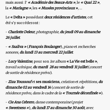
mais aussi : l’
« Académie des Beaux-Arts »
, le
« Quai 22 »
,
la
« Marlagne »
, les
« Musées provinciaux »
, …
Le
« Delta »
possédant
deux résidences d’artistes
, cet
été s'y succéderont :
-
Charlotte Deleur
,
photographie
,
du jeudi 09 au dimanche
26 juillet
.
-
« Ssaliva »
(
François Boulanger
),
piano
et
recherches
sonores
,
du lundi 13 au mercredi 22 juillet
.
-
Lucy Valentine
, pour son
1er album
« La Vie est belle »
,
travail scénique
,
du mardi 28 au vendredi 31 juillet
(
concert
de sortie de résidence prévu
).
-
Ziza Youssouf
et
ses musiciens
,
création
et
répétitions
,
du
dimanche 02 au vendredi 14
(
concert de sortie de
résidence prévu
,
dans le cadre de la
« Tournée déconfinée »
).
-
Cie Ana Cebrero
,
danse contemporaine
(
projet
« Sweetness »
),
du lundi 17 au dimanche 30 août
, avec