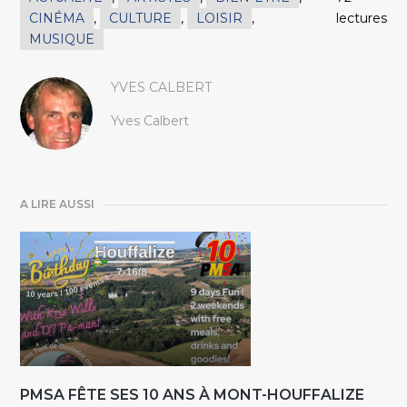
CINÉMA
,
CULTURE
,
LOISIR
,
lectures
MUSIQUE
YVES CALBERT
Yves Calbert
A LIRE AUSSI
PMSA FÊTE SES 10 ANS À MONT-HOUFFALIZE