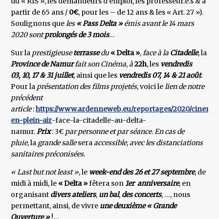
du « RIS », les demandeurs d’emploi, les professeur.e.s & à
partir de 65 ans /
0€
, pour les – de 12 ans & les « Art. 27 »).
Soulignons que
les
« Pass Delta »
émis avant le 14 mars
2020 sont
prolongés de 3 mois
…
Sur la
prestigieuse
terrasse
du
« Delta »
,
face à la
Citadelle
, la
Province de Namur
fait son Cinéma
,
à
22h
, les
vendredis
03, 10, 17 & 31 juillet
, ainsi que les
vendredis 07, 14 & 21 août
.
Pour la
présentation des films projetés
, voici le
lien de notre
précédent
article
:
https://www.ardenneweb.eu/reportages/2020/cinema
en-plein-air
-face-la-citadelle-au-delta-
namur.
Prix
: 3€
par personne et par séance
.
En cas de
pluie
, la
grande salle
sera
accessible
,
avec les distanciations
sanitaires préconisées
.
« Last but not least »
, le
week-end des 26 et 27 septembre
, de
midi à midi, le
« Delta »
fêtera son
1er
anniversaire
, en
organisant
divers ateliers
,
un bal
,
des concerts
, …, nous
permettant, ainsi, de vivre
une
deuxième « Grande
Ouverture »
!…