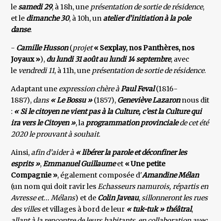
le
samedi 29
, à 18h, une
présentation de sortie de résidence
,
et le
dimanche 30
, à 10h, un
atelier d’initiation à la pole
danse
.
-
Camille Husson
(
projet
« Sexplay, nos Panthères, nos
Joyaux »
),
du lundi 31 août au lundi 14 septembre
, avec
le
vendredi 11
, à 11h, une
présentation de sortie de résidence
.
Adaptant une
expression chère à
Paul Feval
(1816-
1887),
dans
« Le Bossu »
(1857),
Geneviève Lazaron
nous dit
:
« Si le citoyen ne vient pas à la Culture, c’est la Culture qui
ira vers le Citoyen »
, la
programmation provinciale
de cet été
2020 le prouvant à souhait
.
Ainsi,
afin d’aider à
« libérer la parole et déconfiner les
esprits »
,
Emmanuel Guillaume
et
« Une petite
Compagnie »
, également composée d'
Amandine Mélan
(un nom qui doit ravir les
Echasseurs namurois, répartis en
Avresse et... Mélans
) et de
Colin Javeau
,
sillonneront les rues
des villes
et villages à bord de leur
« tuk-tuk » théâtral
,
allant à la rencontre de leurs habitants
,
en collaboration avec