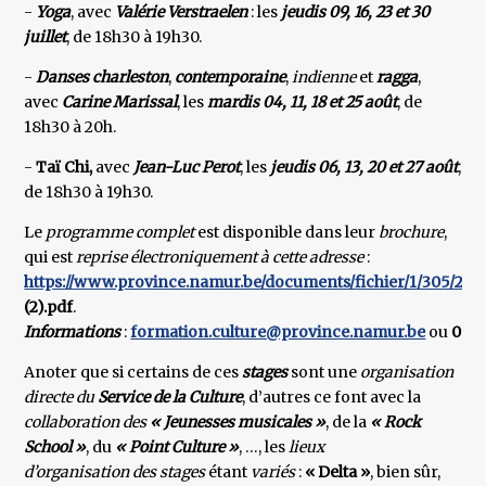
-
Yoga
, avec
Valérie Verstraelen
: les
jeudis 09, 16, 23 et 30
juillet
, de 18h30 à 19h30.
-
Danses charleston
,
contemporaine
,
indienne
et
ragga
,
avec
Carine Marissal
, les
mardis 04, 11, 18 et 25 août
, de
18h30 à 20h.
-
Taï Chi,
avec
Jean-Luc Perot
, les
jeudis 06, 13, 20 et 27 août
,
de 18h30 à 19h30.
Le
programme complet
est disponible dans leur
brochure
,
qui est
reprise électroniquement à cette adresse
:
https://www.province.namur.be/documents/fichier/1/305/2020
(2).pdf
.
Informations
:
formation.culture@province.namur.be
ou
081/
Anoter que si certains de ces
stages
sont une
organisation
directe du
Service de la Culture
, d’autres ce font avec la
collaboration des
« Jeunesses musicales »
, de la
« Rock
School »
, du
« Point Culture »
, …, les
lieux
d’organisation des stages
étant
variés
:
« Delta »
, bien sûr,