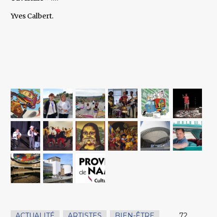
Yves Calbert.
ACTUALITÉ
,
ARTISTES
,
BIEN-ÊTRE
,
72