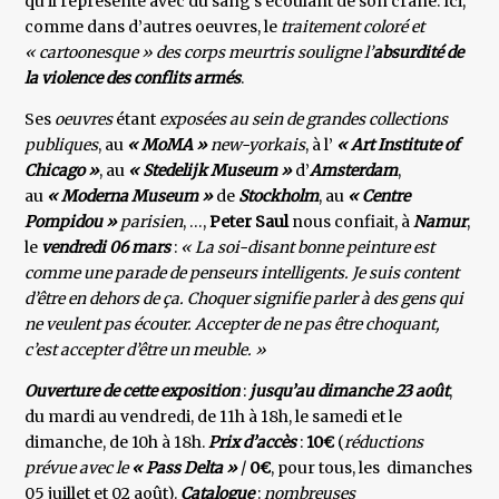
qu’il représente avec du sang s’écoulant de son crâne. Ici,
comme dans d’autres oeuvres, le
traitement coloré et
« cartoonesque » des corps meurtris souligne l’
absurdité de
la violence des conflits armés
.
Ses
oeuvres
étant
exposées au sein de grandes collections
publiques
, au
« MoMA »
new-yorkais
, à l’
« Art Institute of
Chicago »
, au
« Stedelijk Museum »
d’
Amsterdam
,
au
« Moderna Museum »
de
Stockholm
, au
« Centre
Pompidou »
parisien
, …,
Peter Saul
nous confiait, à
Namur
,
le
vendredi 06 mars
:
« La soi-disant bonne peinture est
comme une parade de penseurs intelligents. Je suis content
d’être en dehors de ça. Choquer signifie parler à des gens qui
ne veulent pas écouter. Accepter de ne pas être choquant,
c’est accepter d’être un meuble. »
Ouverture de cette exposition
:
jusqu’au dimanche 23 août
,
du mardi au vendredi, de 11h à 18h, le samedi et le
dimanche, de 10h à 18h.
Prix d’accès
:
10€
(
réductions
prévue avec le
« Pass Delta »
/
0€
, pour tous, les dimanches
05 juillet et 02 août).
Catalogue
:
nombreuses