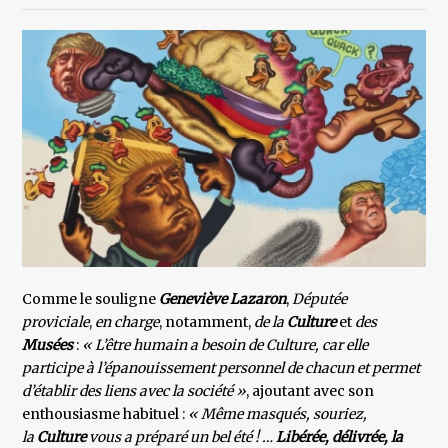
Comme le souligne
Geneviève Lazaron
,
Députée
proviciale
,
en charge
, notamment,
de la
Culture
et
des
Musées
:
« L’être humain a besoin de Culture, car elle
participe à l’épanouissement personnel de chacun et permet
d’établir des liens avec la société »
, ajoutant avec son
enthousiasme habituel :
« Même masqués, souriez,
la
Culture
vous a préparé un bel été ! …
Libérée, délivrée, la