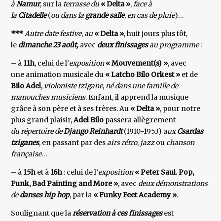
à
Namur
, sur la
terrasse du
« Delta »
,
face à
la
Citadelle
(
ou dans la
grande salle
,
en cas de pluie
)…
***
Autre date festive
,
au
« Delta »
, huit jours plus tôt,
le
dimanche 23 août,
avec
deux finissages
au programme
:
– à
11h
, celui de l’
exposition
« Mouvement(s) »
, avec
une animation musicale du
« Latcho Bilo Orkest »
et de
Bilo Adel
,
violoniste tzigane
,
né dans une famille de
manouches musiciens
. Enfant, il apprend la musique
grâce à son père et à ses frères. Au
« Delta »
, pour notre
plus grand plaisir,
Adel Bilo
passera allègrement
du répertoire de
Django Reinhardt
(1910-1953)
aux
Csardas
tziganes
, en passant par des
airs rétro
,
jazz
ou
chanson
française
…
– à
15h
et à
16h
: celui de l’
exposition
« Peter Saul. Pop,
Funk, Bad Painting and More »
, avec
deux démonstrations
de
danses hip hop
, par la
« Funky Feet Academy »
.
Soulignant que la
réservation à ces finissages
est