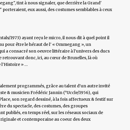
egang", tint à nous signaler, que derrière la Grand'
o" porteraient, eux aussi, des costumes semblables à ceux
als/1973) ayant reçu le micro, il nous dit à quel point il
nu pour être le héraut de l’ « Ommegang », un
 qui a consacré son oeuvre littéraire à l’univers des ducs
 retrouvant donc, ici, au cœur de Bruxelles, là où
 l’Histoire » …
également programmés, grâce au talent d’un autre invité
ste & musicien Frédéric Jannin (°Uccle/1956), qui
Place, son regard dessiné, à la fois affectueux & festif sur
lière du spectacle, des costumes, des groupes
nt publiés, en temps réel, sur les réseaux sociaux de
riginale et contemporaine au coeur des deux