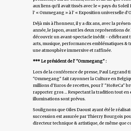
aux liens qu’il avait tissés avec le « pays du Soleil
l’ « Ommegang » à l’ « Exposition universelle d’
Déjà mis à l'honneur, il y a dix ans, avec la prés
année, le Japon, avant les deux représentions de 
découvrir un avant-spectacle inédit - célébrant to
arts, musique, performances emblématiques & trad
une atmosphère immersive et raffinée.
*** Le président de l' "Ommegang" :
Lors de la conférence de presse, Paul Legrand ti
"Ommegang" fait rayonner la Culture en Belgique &
millions d'Euros de recettes, pour l' "HoReCa" br
rapporter gros ... Respectant la tradition tout 
illuminations sont prévus.
Soulignons que Giles Daoust ayant été le réalisa
succession est assurée par Thierry Bourgois pour
directeur technique & artistique, de même que c