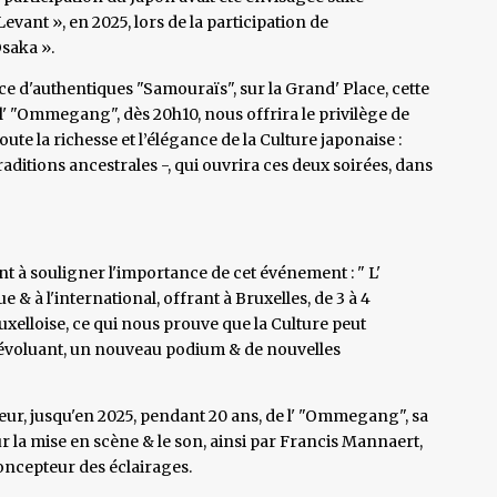
 Levant », en 2025, lors de la participation de
Osaka ».
ence d'authentiques "Samouraïs", sur la Grand' Place, cette
l' "Ommegang", dès 20h10, nous offrira le privilège de
ute la richesse et l’élégance de la Culture japonaise :
itions ancestrales -, qui ouvrira ces deux soirées, dans
nt à souligner l'importance de cet événement : " L'
 à l'international, offrant à Bruxelles, de 3 à 4
uxelloise, ce qui nous prouve que la Culture peut
en évoluant, un nouveau podium & de nouvelles
teur, jusqu'en 2025, pendant 20 ans, de l' "Ommegang", sa
 la mise en scène & le son, ainsi par Francis Mannaert,
oncepteur des éclairages.