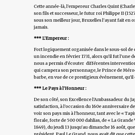
Cette année-là, l’empereur Charles Quint (Charl
son fils et successeur, le futur roi Philippe II (1
sous son meilleur jour, Bruxelles l’ayant fait e
jamais.
*** L’Empereur :
Fort logiquement organisée dans le sous-sol de c
un incendie en février 1731, alors qu’il fut l’une
nous a permis d’écouter différentes intervention
qui campera son personnage, le Prince de Mérode,
barbe, en vue de ce prestigieux événement, qu’il
*** Le Pays à l’Honneur :
De son côté, son Excellence l’Ambassadeur du Ja
satisfaction, à l’occasion du 160e anniversaire d
voir son pays mis à l’honneur, tant avec le « Tap
florale, forte de 500 000 dahlias, de « La Gran
1849), du jeudi 13 jusqu’au dimanche 16 août, qu
président, Paul Le Grand, nous avait dit que cette