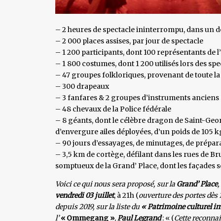
– 2 heures de spectacle ininterrompu, dans un dé
– 2 000 places assises, par jour de spectacle
– 1 200 participants, dont 100 représentants de l
– 1 800 costumes, dont 1 200 utilisés lors des spe
– 47 groupes folkloriques, provenant de toute la
– 300 drapeaux
– 3 fanfares & 2 groupes d’instruments anciens
– 48 chevaux de la Police fédérale
– 8 géants, dont le célèbre dragon de Saint-Ge
d’envergure ailes déployées, d’un poids de 105 k
– 90 jours d’essayages, de minutages, de prépara
– 3,5 km de cortège, défilant dans les rues de Br
somptueux de la Grand’ Place, dont les façades s
Voici ce qui nous sera proposé, sur la
Grand’ Place
,
vendredi 03 juillet
, à 21h (
ouverture des portes dès
depuis 2019, sur la liste du
« Patrimoine culturel i
l’
« Ommegang »
,
Paul Legrand
: « (
Cette reconna