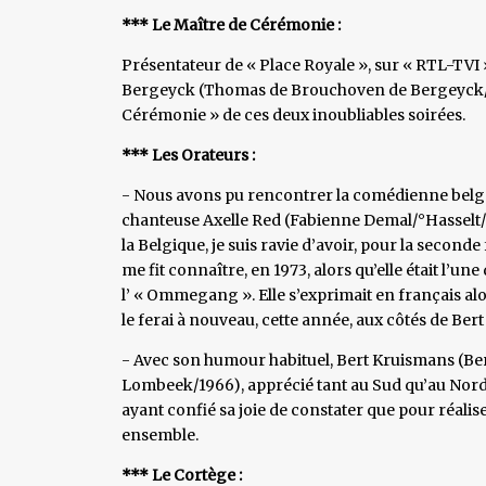
*** Le Maître de Cérémonie :
Présentateur de « Place Royale », sur « RTL-TVI
Bergeyck (Thomas de Brouchoven de Bergeyck/°Ix
Cérémonie » de ces deux inoubliables soirées.
*** Les Orateurs :
- Nous avons pu rencontrer la comédienne belge Ja
chanteuse Axelle Red (Fabienne Demal/°Hasselt/
la Belgique, je suis ravie d’avoir, pour la second
me fit connaître, en 1973, alors qu’elle était l’
l’ « Ommegang ». Elle s’exprimait en français al
le ferai à nouveau, cette année, aux côtés de Ber
- Avec son humour habituel, Bert Kruismans (Be
Lombeek/1966), apprécié tant au Sud qu’au Nord d
ayant confié sa joie de constater que pour réali
ensemble.
*** Le Cortège :