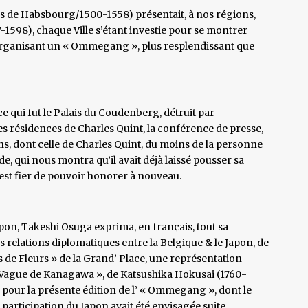
es de Habsbourg/1500-1558) présentait, à nos régions,
527-1598), chaque Ville s’étant investie pour se montrer
n organisant un « Ommegang », plus resplendissant que
e qui fut le Palais du Coudenberg, détruit par
 des résidences de Charles Quint, la conférence de presse,
s, dont celle de Charles Quint, du moins de la personne
 qui nous montra qu’il avait déjà laissé pousser sa
 est fier de pouvoir honorer à nouveau.
pon, Takeshi Osuga exprima, en français, tout sa
es relations diplomatiques entre la Belgique & le Japon, de
is de Fleurs » de la Grand’ Place, une représentation
de Vague de Kanagawa », de Katsushika Hokusai (1760-
e pour la présente édition de l’ « Ommegang », dont le
 participation du Japon avait été envisagée suite