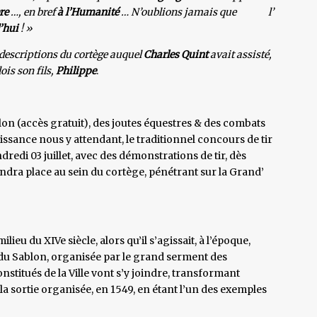
re
…, en bref
à l’Humanité
… N’oublions jamais que l’
’hui
! »
 descriptions du cortège auquel
Charles Quint
avait assisté,
ois son fils,
Philippe
.
lon (accès gratuit), des joutes équestres & des combats
sance nous y attendant, le traditionnel concours de tir
redi 03 juillet, avec des démonstrations de tir, dès
ndra place au sein du cortège, pénétrant sur la Grand’
u du XIVe siècle, alors qu’il s’agissait, à l’époque,
u Sablon, organisée par le grand serment des
constitués de la Ville vont s’y joindre, transformant
a sortie organisée, en 1549, en étant l’un des exemples