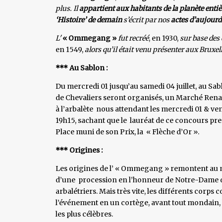
plus. Il
appartient aux habitants de la planète entiè
‘Histoire’ de demain
s’écrit par nos
actes d’aujourd
L'
« Ommegang »
fut recréé
, en 1930,
sur base des
en 1549,
alors qu’il était venu présenter aux Bruxell
*** Au Sablon :
Du mercredi 01 jusqu’au samedi 04 juillet, au Sab
de Chevaliers seront organisés, un Marché Renais
à l’arbalète nous attendant les mercredi 01 & vend
19h15, sachant que le lauréat de ce concours pre
Place muni de son Prix, la « Flèche d’Or ».
*** Origines :
Les origines de l’ « Ommegang » remontent au milie
d’une procession en l’honneur de Notre-Dame d
arbalétriers. Mais très vite, les différents corps 
l’événement en un cortège, avant tout mondain, l
les plus célèbres.