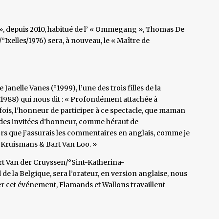
 », depuis 2010, habitué de l’ « Ommegang », Thomas De
elles/1976) sera, à nouveau, le « Maître de
nelle Vanes (°1999), l’une des trois filles de la
1988) qui nous dit : « Profondément attachée à
e fois, l’honneur de participer à ce spectacle, que maman
une des invitées d’honneur, comme héraut de
ors que j’assurais les commentaires en anglais, comme je
t Kruismans & Bart Van Loo. »
rt Van der Cruyssen/°Sint-Katherina-
e la Belgique, sera l’orateur, en version anglaise, nous
ser cet événement, Flamands et Wallons travaillent