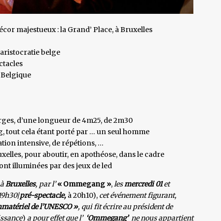
cor majestueux : la Grand’ Place, à Bruxelles
’aristocratie belge
ctacles
 Belgique
orges, d’une longueur de 4m25, de 2m30
g, tout cela étant porté par … un seul homme
tion intensive, de répétions, …
uxelles, pour aboutir, en apothéose, dans le cadre
ont illuminées par des jeux de led
 à
Bruxelles
, par l’
« Ommegang »
,
les
mercredi 01
et
 19h30
/
pré-spectacle,
à 20h10),
cet événement
figurant,
mmatériel de l’UNESCO »
, qui fit écrire au président de
issance
)
a pour effet que l’
‘Ommegang’
ne nous appartient